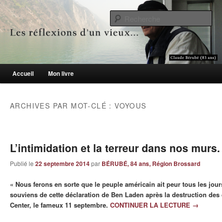
Le blogue des aînés de 65 ans et +
Re
Les réflexions d'un vieux…
Menu principal
Accueil
Mon livre
Aller au contenu principal
Aller au contenu secondaire
ARCHIVES PAR MOT-CLÉ :
VOYOUS
L’intimidation et la terreur dans nos murs.
Publié le
22 septembre 2014
par
BÉRUBÉ, 84 ans, Région Brossard
« Nous ferons en sorte que le peuple américain ait peur tous les jours
souviens de cette déclaration de Ben Laden après la destruction des
Center, le fameux 11 septembre.
CONTINUER LA LECTURE
→