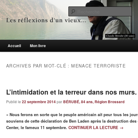
Le blogue des aînés de 65 ans et +
Re
Les réflexions d'un vieux…
Menu principal
Accueil
Mon livre
Aller au contenu principal
Aller au contenu secondaire
ARCHIVES PAR MOT-CLÉ :
MENACE TERRORISTE
L’intimidation et la terreur dans nos murs.
Publié le
22 septembre 2014
par
BÉRUBÉ, 84 ans, Région Brossard
« Nous ferons en sorte que le peuple américain ait peur tous les jours
souviens de cette déclaration de Ben Laden après la destruction des
Center, le fameux 11 septembre.
CONTINUER LA LECTURE
→