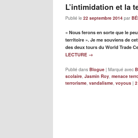
L’intimidation et la 
Publié le
22 septembre 2014
par
BÉ
« Nous ferons en sorte que le peup
territoire ». Je me souviens de ce
des deux tours du World Trade Ce
LECTURE
→
Publié dans
Blogue
|
Marqué avec
B
scolaire
,
Jasmin Roy
,
menace terro
terrorisme
,
vandalisme
,
voyous
|
2