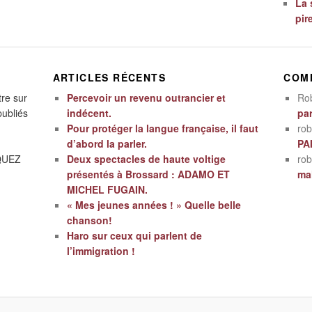
La 
pir
ARTICLES RÉCENTS
COM
tre sur
Percevoir un revenu outrancier et
Ro
publiés
indécent.
par
Pour protéger la langue française, il faut
rob
d’abord la parler.
PA
IQUEZ
Deux spectacles de haute voltige
rob
présentés à Brossard : ADAMO ET
mal
MICHEL FUGAIN.
« Mes jeunes années ! » Quelle belle
chanson!
Haro sur ceux qui parlent de
l’immigration !