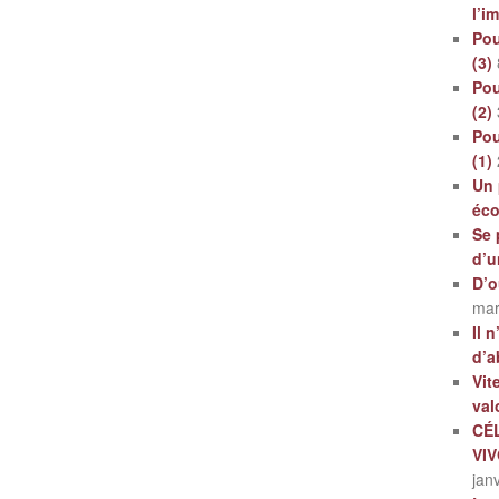
l’i
Pou
(3)
Pou
(2)
Pou
(1)
Un 
éc
Se 
d’u
D’o
mar
Il 
d’a
Vit
val
CÉ
VI
jan