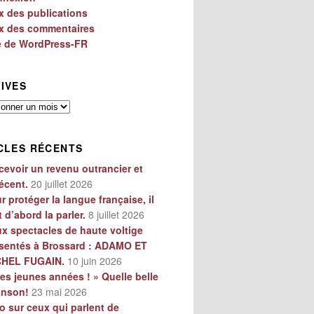
x des publications
x des commentaires
e de WordPress-FR
IVES
es
CLES RÉCENTS
cevoir un revenu outrancier et
écent.
20 juillet 2026
r protéger la langue française, il
t d’abord la parler.
8 juillet 2026
x spectacles de haute voltige
sentés à Brossard : ADAMO ET
CHEL FUGAIN.
10 juin 2026
es jeunes années ! » Quelle belle
anson!
23 mai 2026
o sur ceux qui parlent de