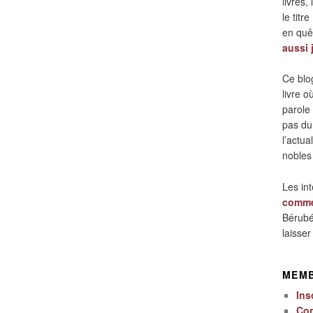
livres,
le titre
en quêt
aussi 
Ce blo
livre 
parole
pas du
l’actua
nobles
Les in
comme
Bérubé
laisse
MEM
Ins
Co