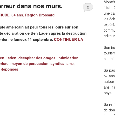
Montér
terreur dans nos murs.
2
il fut
une ca
RUBÉ, 84 ans, Région Brossard
les éch
expéri
le américain ait peur tous les jours sur son
commun
tte déclaration de Ben Laden après la destruction
éditeur
nter, le fameux 11 septembre.
CONTINUER LA
Son in
touris
en Laden
,
décapiter des otages
,
intimidation
centai
riste
,
moyen de persuasion
,
syndicalisme
,
Réponses
Sa pass
57 ans 
autour
ans, fl
pays.
Sa retr
de don