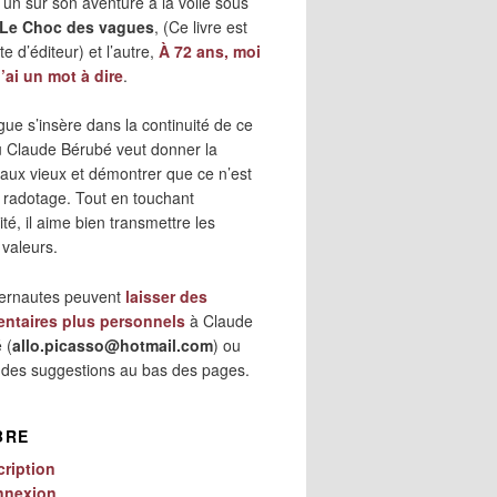
 l’un sur son aventure à la voile sous
Le Choc des vagues
, (Ce livre est
e d’éditeur) et l’autre,
À 72 ans, moi
j’ai un mot à dire
.
gue s’insère dans la continuité de ce
où Claude Bérubé veut donner la
 aux vieux et démontrer que ce n’est
 radotage. Tout en touchant
lité, il aime bien transmettre les
 valeurs.
ternautes peuvent
laisser des
ntaires plus personnels
à Claude
 (
allo.picasso@hotmail.com
) ou
r des suggestions au bas des pages.
BRE
cription
nnexion