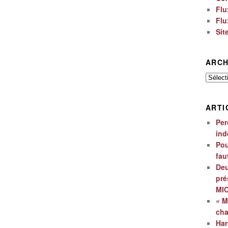
Flu
Flu
Sit
ARCH
Archiv
ARTI
Per
ind
Pou
fau
Deu
pré
MI
« M
ch
Har