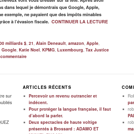
s cheveux vont vous dresser sur la tête. Après avoir
iens dans lequel je démontrais que Google, Apple,
 exemple, ne payaient que des impôts minables
râce à l’évasion fiscale.
CONTINUER LA LECTURE
00 milliards $
,
21
,
Alain Deneault
,
amazon
,
Apple
,
,
Google
,
Katie Noel
,
KPMG
,
Luxembourg
,
Tax Justice
 commentaire
ARTICLES RÉCENTS
COM
tre sur
Percevoir un revenu outrancier et
Ro
publiés
indécent.
par
Pour protéger la langue française, il faut
rob
d’abord la parler.
PA
IQUEZ
Deux spectacles de haute voltige
rob
présentés à Brossard : ADAMO ET
mal