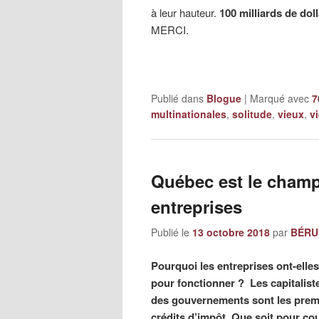
à leur hauteur.
100 milliards de dol
MERCI.
Publié dans
Blogue
|
Marqué avec
7
multinationales
,
solitude
,
vieux
,
v
Québec est le cham
entreprises
Publié le
13 octobre 2018
par
BÉRUB
Pourquoi les entreprises ont-ell
pour fonctionner ? Les capitaliste
des gouvernements sont les premi
crédits d’impôt. Que soit pour co