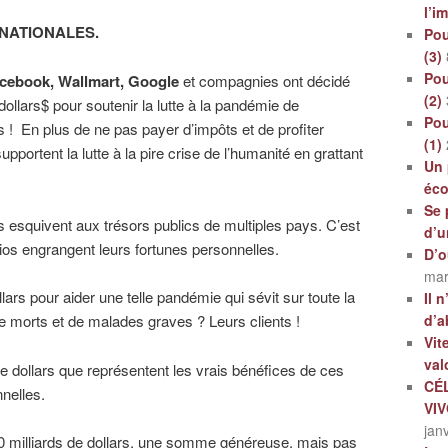
l’i
INATIONALES.
Pou
(3)
Pou
cebook, Wallmart, Google
et compagnies ont décidé
(2)
llars$ pour soutenir la lutte à la pandémie de
Pou
 ! En plus de ne pas payer d’impôts et de profiter
(1)
upportent la lutte à la pire crise de l’humanité en grattant
Un 
éc
Se 
ls esquivent aux trésors publics de multiples pays. C’est
d’u
rios engrangent leurs fortunes personnelles.
D’o
mar
ars pour aider une telle pandémie qui sévit sur toute la
Il 
d’a
 de morts et de malades graves ? Leurs clients !
Vit
val
e dollars que représentent les vrais bénéfices de ces
CÉ
nnelles.
VI
jan
e 50 milliards de dollars, une somme généreuse, mais pas