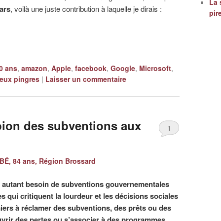
La 
lars
, voilà une juste contribution à laquelle je dirais :
pir
0 ans
,
amazon
,
Apple
,
facebook
,
Google
,
Microsoft
,
ieux pingres
|
Laisser un commentaire
pion des subventions aux
1
É, 84 ans, Région Brossard
es autant besoin de subventions gouvernementales
s qui critiquent la lourdeur et les décisions sociales
ers à réclamer des subventions, des prêts ou des
uvrir des pertes ou s’associer à des programmes.