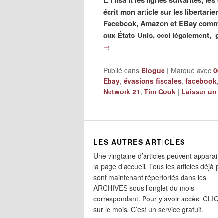
En lisant les lignes suivantes, le
écrit mon article sur les libertar
Facebook, Amazon et EBay comme
aux États-Unis, ceci légalement, g
→
Publié dans
Blogue
|
Marqué avec
0
Ebay
,
évasions fiscales
,
facebook
Network 21
,
Tim Cook
|
Laisser un
LES AUTRES ARTICLES
Une vingtaine d’articles peuvent apparai
la page d’accueil. Tous les articles déjà 
sont maintenant répertoriés dans les
ARCHIVES sous l’onglet du mois
correspondant. Pour y avoir accès, CL
sur le mois. C’est un service gratuit.