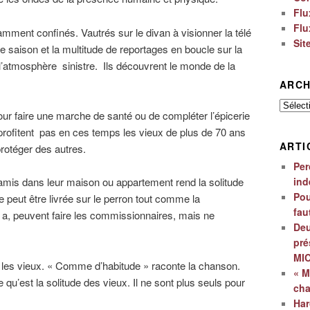
Flu
Flu
mment confinés. Vautrés sur le divan à visionner la télé
Sit
 de saison et la multitude de reportages en boucle sur la
 l’atmosphère sinistre. Ils découvrent le monde de la
ARCH
Archiv
e pour faire une marche de santé ou de compléter l’épicerie
 profitent pas en ces temps les vieux de plus de 70 ans
ARTI
protéger des autres.
Per
ind
et amis dans leur maison ou appartement rend la solitude
Pou
ie peut être livrée sur le perron tout comme la
fau
n a, peuvent faire les commissionnaires, mais ne
Deu
pré
MI
r les vieux. « Comme d’habitude » raconte la chanson.
« M
u’est la solitude des vieux. Il ne sont plus seuls pour
ch
Har