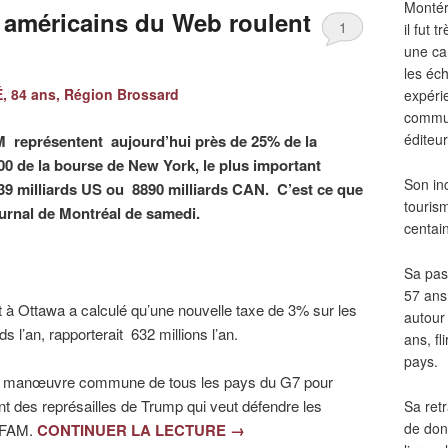
Montér
 américains du Web roulent
1
il fut
une ca
les éch
 84 ans, Région Brossard
expéri
commun
éditeur
AM représentent aujourd’hui près de 25% de la
00 de la bourse de New York, le plus important
Son in
39 milliards US ou 8890 milliards CAN. C’est ce que
touris
urnal de Montréal de samedi.
centai
Sa pass
57 ans 
t à Ottawa a calculé qu’une nouvelle taxe de 3% sur les
autour
 l’an, rapporterait 632 millions l’an.
ans, fl
pays.
une manœuvre commune de tous les pays du G7 pour
nt des représailles de Trump qui veut défendre les
Sa retr
de don
GAFAM.
CONTINUER LA LECTURE
→