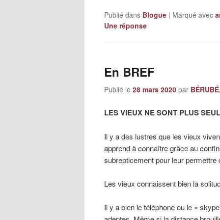
Publié dans
Blogue
|
Marqué avec
a
Une
réponse
En BREF
Publié le
28 mars 2020
par
BÉRUBÉ,
LES VIEUX NE SONT PLUS SEUL
Il y a des lustres que les vieux viven
apprend à connaître grâce au confine
subrepticement pour leur permettre d
Les vieux connaissent bien la solitud
Il y a bien le téléphone ou le « sky
adeptes. Même si la distance brouil