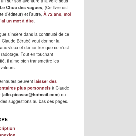
 l’un sur son aventure à la voile sous
Le Choc des vagues
, (Ce livre est
e d’éditeur) et l’autre,
À 72 ans, moi
j’ai un mot à dire
.
gue s’insère dans la continuité de ce
où Claude Bérubé veut donner la
 aux vieux et démontrer que ce n’est
 radotage. Tout en touchant
lité, il aime bien transmettre les
 valeurs.
ternautes peuvent
laisser des
ntaires plus personnels
à Claude
 (
allo.picasso@hotmail.com
) ou
r des suggestions au bas des pages.
BRE
cription
nnexion