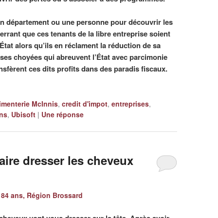
un département ou une personne pour découvrir les
rrant que ces tenants de la libre entreprise soient
tat alors qu’ils en réclament la réduction de sa
ises choyées qui abreuvent l’État avec parcimonie
ansfèrent ces dits profits dans des paradis fiscaux.
imenterie McInnis
,
credit d'impot
,
entreprises
,
ns
,
Ubisoft
|
Une
réponse
faire dresser les cheveux
84 ans, Région Brossard