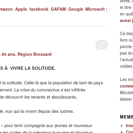
livres,
le titre
mazon
,
Apple
,
facebook
,
GAFAM
,
Google
,
Microsoft
|
en quêt
aussi 
Ce blo
livre 
parole
pas du
 84 ans, Région Brossard
l’actua
nobles
S À VIVRE LA SOLITUDE.
Les in
t la solitude. Celle-là que la population de tant de pays
comme
ment. La crise du coronavirus s’est infiltrée
Bérubé
e découvrir les tenants et aboutissants.
laisse
e, eux qui la vivent depuis des lustres.
MEM
pe » pour tenir compagnie aux jeunes et nouveaux
Ins
Co
le les ondes de la présence humaine et physique.