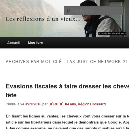
Le blogue des aînés de 65 ans et +
Re
Les réflexions d'un vieux…
Menu principal
Accueil
Mon livre
Aller au contenu principal
Aller au contenu secondaire
ARCHIVES PAR MOT-CLÉ :
TAX JUSTICE NETWORK 21
Évasions fiscales à faire dresser les chev
tête
Publié le
24 avril 2016
par
BÉRUBÉ, 84 ans, Région Brossard
En lisant les lignes suivantes, les cheveux vont vous dresser sur la t
article sur les libertariens dans lequel je démontrais que Google, A
EBay comme exemple, ne payaient que des impôts minables aux État