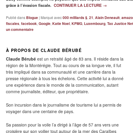
grâce à l’évasion fiscale.
CONTINUER LA LECTURE
→
Publié dans
Blogue
|
Marqué avec
000 milliards $
,
21
,
Alain Deneault
,
amazo
fiscales
,
facebook
,
Google
,
Katie Noel
,
KPMG
,
Luxembourg
,
Tax Justice Ne
un commentaire
À PROPOS DE CLAUDE BÉRUBÉ
Claude Bérubé
est un retraité âgé de 83 ans. Il réside dans la
région de la Montérégie. Tout au cours de sa longue vie, il fut
très impliqué dans sa communauté et une carrière dans la
presse régionale à tous les échelons. Cette activité lui a donné
une expérience dans le monde de la communication, autant
comme journaliste, éditeur, que propriétaire.
Son incursion dans le journalisme de tourisme lui a permis de
voyager dans une centaine de pays.
Sa passion pour la voile l’a dirigé à l’âge de 57 ans vers une
croisière sur son voilier tout autour de la mer des Caraïbes