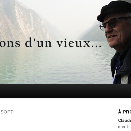
d'un vieux…
ISOFT
À PR
Claud
ans. Il