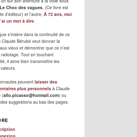
 l’un sur son aventure à la voile sous
Le Choc des vagues
, (Ce livre est
e d’éditeur) et l’autre,
À 72 ans, moi
j’ai un mot à dire
.
gue s’insère dans la continuité de ce
où Claude Bérubé veut donner la
 aux vieux et démontrer que ce n’est
 radotage. Tout en touchant
lité, il aime bien transmettre les
 valeurs.
ternautes peuvent
laisser des
ntaires plus personnels
à Claude
 (
allo.picasso@hotmail.com
) ou
r des suggestions au bas des pages.
BRE
cription
nnexion