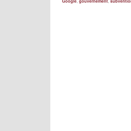
Google
,
gouvernement
,
subventio