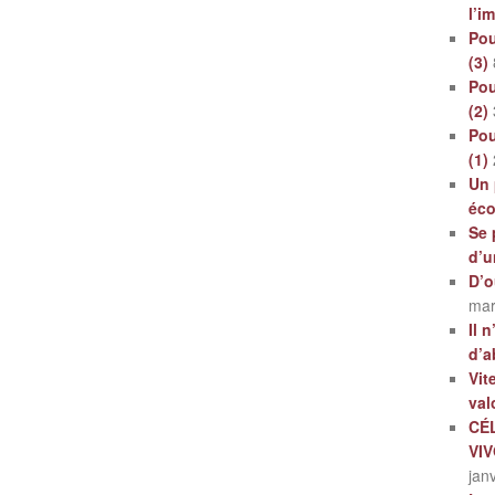
l’i
Pou
(3)
Pou
(2)
Pou
(1)
Un 
éc
Se 
d’u
D’o
mar
Il 
d’a
Vit
val
CÉ
VI
jan