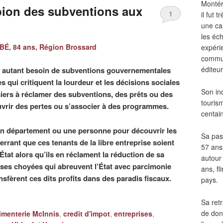
Montér
pion des subventions aux
1
il fut
une ca
les éch
É, 84 ans, Région Brossard
expéri
commun
éditeur
es autant besoin de subventions gouvernementales
s qui critiquent la lourdeur et les décisions sociales
Son in
ers à réclamer des subventions, des prêts ou des
touris
uvrir des pertes ou s’associer à des programmes.
centai
un département ou une personne pour découvrir les
Sa pass
rrant que ces tenants de la libre entreprise soient
57 ans 
tat alors qu’ils en réclament la réduction de sa
autour
ises choyées qui abreuvent l’État avec parcimonie
ans, fl
ansfèrent ces dits profits dans des paradis fiscaux.
pays.
Sa retr
de don
imenterie McInnis
,
credit d'impot
,
entreprises
,