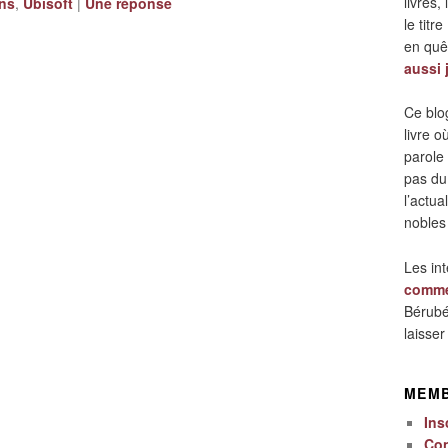
livres,
ns
,
Ubisoft
|
Une
réponse
le titre
en quêt
aussi 
Ce blo
livre 
parole
pas du
l’actua
nobles
Les in
comme
Bérubé
laisse
MEM
Ins
Co