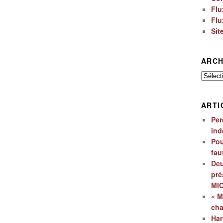
Flu
Flu
Sit
ARCH
Archiv
ARTI
Per
ind
Pou
fau
Deu
pré
MI
« M
ch
Har