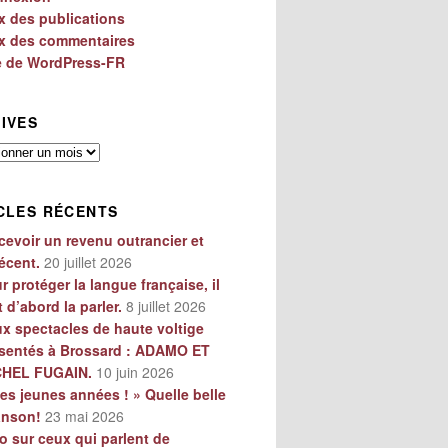
x des publications
x des commentaires
e de WordPress-FR
IVES
es
CLES RÉCENTS
cevoir un revenu outrancier et
écent.
20 juillet 2026
r protéger la langue française, il
t d’abord la parler.
8 juillet 2026
x spectacles de haute voltige
sentés à Brossard : ADAMO ET
CHEL FUGAIN.
10 juin 2026
es jeunes années ! » Quelle belle
anson!
23 mai 2026
o sur ceux qui parlent de