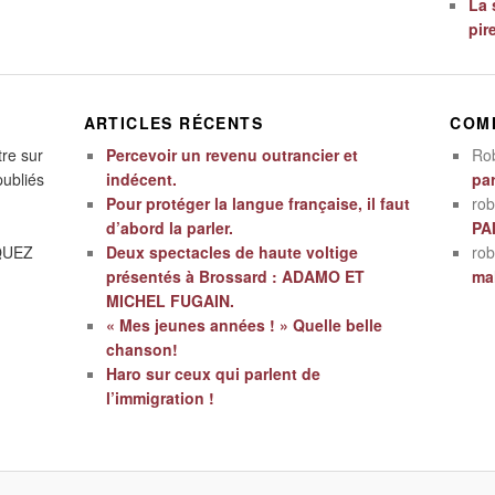
La 
pir
ARTICLES RÉCENTS
COM
tre sur
Percevoir un revenu outrancier et
Ro
publiés
indécent.
par
Pour protéger la langue française, il faut
rob
d’abord la parler.
PA
IQUEZ
Deux spectacles de haute voltige
rob
présentés à Brossard : ADAMO ET
mal
MICHEL FUGAIN.
« Mes jeunes années ! » Quelle belle
chanson!
Haro sur ceux qui parlent de
l’immigration !