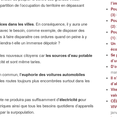
l’i
épartition de l’occupation du territoire en dépassant
Pou
(3)
Pou
ices dans les villes
. En conséquence, il y aura une
(2)
es avec le besoin, comme exemple, de disposer des
Pou
à faire disparaitre ces ordures quand on peine à y
(1)
viendra-t-elle un immense dépotoir ?
Un 
éc
Se 
r les nouveaux citoyens car
les sources d’eau potable
d’u
ité et sont même taries.
D’o
mar
s en commun,
l’euphorie des voitures automobiles
Il 
 les routes toujours plus encombrées surtout dans les
d’a
Vit
val
nète ne produira pas suffisamment d
’électricité p
our
CÉ
triques ainsi que tous les besoins quotidiens d’appareils
VI
par la surpopulation.
jan