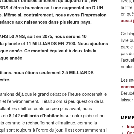
 tableaux officiels affichent qu’aujourd’hui, EN
livres,
le titre
RDS d’êtres humains soit une augmentation D’UN
en quêt
. Même si, contrairement, nous avons l’impression
aussi 
séance aux naissances dans plusieurs pays.
Ce blo
DANS 50 ANS, soit en 2075, nous serons 10
livre 
la planète et 11 MILLIARDS EN 2100. Nous ajoutons
parole
ue année. Ce montant équivaut à deux fois la
pas du
haque année
l’actua
nobles
 75 ans, nous étions seulement 2,5 MILLIARDS
estre.
Les in
comme
Bérubé
amions déjà que le grand débat de l’heure concernait le
laisse
 et l’environnement. Il était alors si peu question de la
ltant les chiffres écrits un peu plus avant, nous
us de
8,142 milliards d’habitants
sur notre globe et on
MEM
ujets comme le réchauffement climatique, comme la
Ins
i sont toujours à l’ordre du jour. Il est constamment si
Co