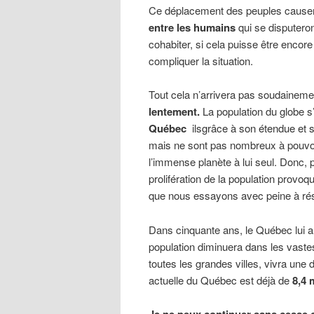
Ce déplacement des peuples causer
entre les humains
qui se disputeron
cohabiter, si cela puisse être encore
compliquer la situation.
Tout cela n’arrivera pas soudainem
lentement.
La population du globe s
Québec
ils
grâce à son étendue et so
mais
ne sont pas nombreux à pouvoir 
l’immense planète à lui seul. Donc, p
prolifération de la population pro
que nous essayons avec peine à ré
Dans cinquante ans, le Québec lui a
population diminuera dans les vast
toutes les grandes villes, vivra une 
actuelle du Québec est déjà de
8,4 