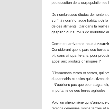
peu question de la surpopulation de
De nombreuses études démontent 
suffît à nourrir chaque habitant de la
de ces aliments. Car dans la réalité 
gaspiller leur surplus de nourriture 
Comment arriverons-nous à
nourrir
Considérant que le parc des terres 
t-il, dans cinquante-ans, pour produir
appel aux produits chimiques ?
D’immenses terres et serres, qui pro
du cannabis et celles qui cultivent d
! N’oublions pas que pour s’agrandir,
importante de ces terres agricoles.
Voici un phénomène qui s’annonce d
régions devenues moins fertiles et à 