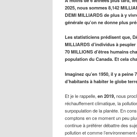
À moins de 6 années plus tard, les
2025, nous sommes 8,142 MILLIA
DEMI MILLIARDS de plus à y vivre
générale qu’on ne donne plus pré
Les statisticiens prédisent que, 
MILLIARDS d’individus à peupler 
70 MILLIONS d’êtres humains chaq
population du Canada. Et cela c
Imaginez qu’en 1950, il y a peine
d’habitants à habiter le globe terr
Et je le rappelle,
en 2019,
nous procl
réchauffement climatique, la pollution
surpopulation de la planète. En consu
comptons en ce moment un peu pl
continue à préférer débattre des s
pollution et comme l’environnement qu