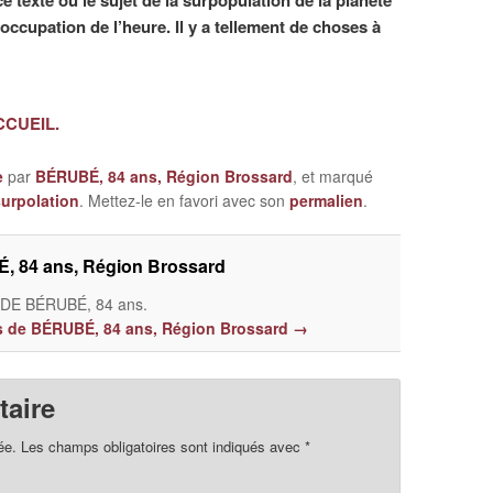
 texte où le sujet de la surpopulation de la planète
éoccupation de l’heure. Il y a tellement de choses à
ACCUEIL.
e
par
BÉRUBÉ, 84 ans, Région Brossard
, et marqué
surpolation
. Mettez-le en favori avec son
permalien
.
, 84 ans, Région Brossard
E BÉRUBÉ, 84 ans.
les de BÉRUBÉ, 84 ans, Région Brossard
→
aire
ée.
Les champs obligatoires sont indiqués avec
*