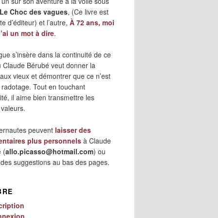
 l’un sur son aventure à la voile sous
Le Choc des vagues
, (Ce livre est
e d’éditeur) et l’autre,
À 72 ans, moi
j’ai un mot à dire
.
gue s’insère dans la continuité de ce
où Claude Bérubé veut donner la
 aux vieux et démontrer que ce n’est
 radotage. Tout en touchant
lité, il aime bien transmettre les
 valeurs.
ternautes peuvent
laisser des
ntaires plus personnels
à Claude
 (
allo.picasso@hotmail.com
) ou
r des suggestions au bas des pages.
BRE
cription
nnexion