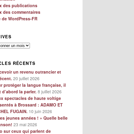
x des publications
x des commentaires
e de WordPress-FR
IVES
es
CLES RÉCENTS
cevoir un revenu outrancier et
écent.
20 juillet 2026
r protéger la langue française, il
t d’abord la parler.
8 juillet 2026
x spectacles de haute voltige
sentés à Brossard : ADAMO ET
CHEL FUGAIN.
10 juin 2026
es jeunes années ! » Quelle belle
anson!
23 mai 2026
o sur ceux qui parlent de