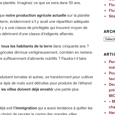
 la planète. Imaginez ce que se sera dans 50 ans.
Flu
Flu
que
notre production agricole actuelle
sur la planète
Sit
 terre, évidemment s’il y avait une répartition adéquate
il y a une classe de privilégiés qui trouvent moyen de
ARCH
au détriment d’une classe d’indigents affamés.
Archiv
 tous les habitants de la terre
dans cinquante ans ?
agricoles diminue vertigineusement, combien en restera-
ARTI
e suffisamment d’aliments nutritifs ? Faudra-t-il faire
Per
ind
Pou
duisent tomates et autres, se transforment pour cultiver
fau
es épis de maïs sont détruites pour produire de l’éthanol
Deu
 l
es villes doivent déjà envahir
une partie plus
pré
MI
« M
ch
éjà soit
l’immigration
qui a aussi tendance à quitter les
Har
choisir de peupler le centre des grandes villes,