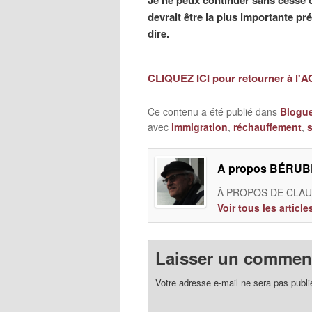
Je ne peux continuer sans cesse ce
devrait être la plus importante pr
dire.
CLIQUEZ ICI pour retourner à l'
Ce contenu a été publié dans
Blogu
avec
immigration
,
réchauffement
,
A propos BÉRUBÉ
À PROPOS DE CLAUD
Voir tous les artic
Laisser un comment
Votre adresse e-mail ne sera pas publi