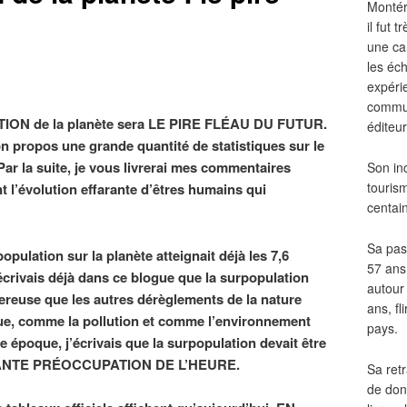
Montér
il fut
une ca
les éch
expéri
commun
ION de la planète sera LE PIRE FLÉAU DU FUTUR.
éditeur
 propos une grande quantité de statistiques sur le
Par la suite, je vous livrerai mes commentaires
Son in
touris
t l’évolution effarante d’êtres humains qui
centai
Sa pass
population sur la planète atteignait déjà les 7,6
57 ans 
rivais déjà dans ce blogue que la surpopulation
autour
gereuse que les autres dérèglements de la nature
ans, fl
ue, comme la pollution et comme l’environnement
pays.
e époque, j’écrivais que la surpopulation devait être
TANTE PRÉOCCUPATION DE L’HEURE.
Sa retr
de don