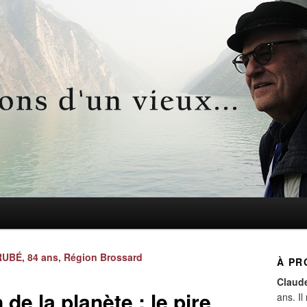
d'un vieux…
Navigation
UBÉ, 84 ans, Région Brossard
À PR
des
Claud
articles
de la planète : le pire
ans. Il