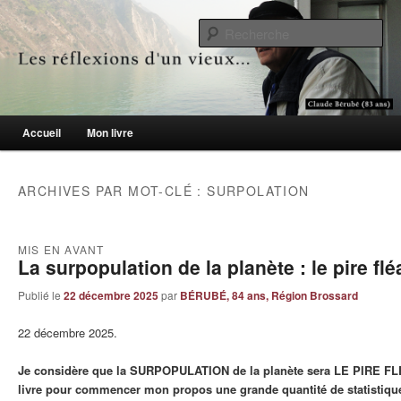
Le blogue des aînés de 65 ans et +
Re
Les réflexions d'un vieux…
Menu principal
Accueil
Mon livre
Aller au contenu principal
Aller au contenu secondaire
ARCHIVES PAR MOT-CLÉ :
SURPOLATION
MIS EN AVANT
La surpopulation de la planète : le pire flé
Publié le
22 décembre 2025
par
BÉRUBÉ, 84 ans, Région Brossard
22 décembre 2025.
Je considère que la SURPOPULATION de la planète sera LE PIRE F
livre pour commencer mon propos une grande quantité de statistiques