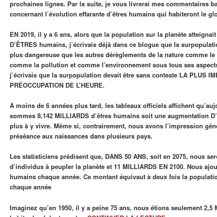
prochaines lignes. Par la suite, je vous livrerai mes commentaires b
concernant l’évolution effarante d’êtres humains qui habiteront le glo
EN 2019, il y a 6 ans, alors que la population sur la planète atteigna
D’ÊTRES humains, j’écrivais déjà dans ce blogue que la surpopulatio
plus dangereuse que les autres dérèglements de la nature comme le 
comme la pollution et comme l’environnement sous tous ses aspects
j’écrivais que la surpopulation devait être sans conteste LA PLUS
PRÉOCCUPATION DE L’HEURE.
À moins de 6 années plus tard, les tableaux officiels affichent qu’au
sommes 8,142 MILLIARDS d’êtres humains soit une augmentation 
plus à y vivre. Même si, contrairement, nous avons l’impression gé
préséance aux naissances dans plusieurs pays.
Les statisticiens prédisent que, DANS 50 ANS, soit en 2075, nous s
d’individus à peupler la planète et 11 MILLIARDS EN 2100. Nous ajo
humains chaque année. Ce montant équivaut à deux fois la populati
chaque année
Imaginez qu’en 1950, il y a peine 75 ans, nous étions seulement 2,5