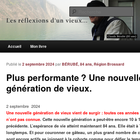
Le blogue des aînés de 65 ans et +
Re
Les réflexions d'un vieux…
Menu principal
Accueil
Mon livre
Aller au contenu principal
Aller au contenu secondaire
Publié le
2 septembre 2024
par
BÉRUBÉ, 84 ans, Région Brossard
Plus performante ? Une nouvell
génération de vieux.
2 septembre 2024
Une nouvelle génération de vieux vient de surgir : toutes ces années
n’ont pas connue
. Cette nouvelle génération a peut-être encore 10 à 
précédente. L’espérance de vie atteint maintenant 84 ans. Elle était à 7
longtemps. Et pour couronner ce gâteau, un plus grand nombre de c
sont encore actifs se joignent à la cohorte comme pour défier le tem