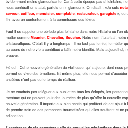
évidemment moins glamourisante. Car à cette époque pas si lointaine, not
nous conférait un statut, parfois un « glamour ». On disait : «Je suis
nota
serveur, coiffeur, menuisier, comptable
,
restaurateur, garagiste
», ou 
fin avec un contentement à la commissure des lèvres.
Faut-il se rappeler une période plus lointaine dans notre Histoire où l’on 
métier comme
Meunier, Chevalier, Boucher.
Notre nom titularisait notr
aristocratiques. C’était il y a longtemps ! Il ne faut pas le nier, le métier
au cours de notre vie a contribué à bâtir notre identité. Mais aujourd’hui, 
prouver.
Hé oui ! Cette nouvelle génération de vieillesse, qui s’ajoute, dont nous p
permet de vivre des émotions. Et même plus, elle nous permet d’accéder
ancêtres n’ont pas eu le temps de réaliser.
Je ne voudrais pas reléguer aux oubliettes tous les éclopés, les personn
mentaux qui ne peuvent jouir des journées de plus qu’offre la nouvelle esp
nouvelle génération. Il importe aux bien-nantis qui profitent de cet ajout à
de prendre soin de ces personnes traumatisées qui elles souffrent et ne pr
adjonction.
L’espérance de vie apportera-t-elle de nouvelles générations dans le f