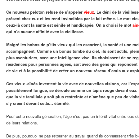
Ce nouveau peloton refuse de s’appeler
vieux
. Le déni de la vieilles
présent chez eux et les rend invincibles par le fait même. Le mot vi
ceux-là dont la santé est sénile et handicapée. On a choisi le mot
aîn
qui n’a aucune affinité avec la vieillesse.
Malgré les bobos de p’tits vieux qui les escortent, la santé et une me
accompagnent. Comme un bonus tombé du ciel, ils sont actifs, plei
plus aventuriers, avec une intelligence vive. Ils choisissent de se r
résidences pour personnes âgées, soit avec des gens qui répondent 
de vie et à la possibilité de créer un nouveau réseau d’amis aux aspir
Ces vieux -aînés inventent la vie avec de nouvelles visions, car l’esp
possiblement longue, se déroule comme un tapis rouge devant eux. I
que la vie familiale y soit plus restreinte et n’amène que peu de vis
s’y créent devant cette… éternité
.
Pour cette nouvelle génération, l’âge n’est pas un intérêt vital entre eux de
de leurs relations.
De plus, pourquoi ne pas retourner au travail quand ils connaissent très bie