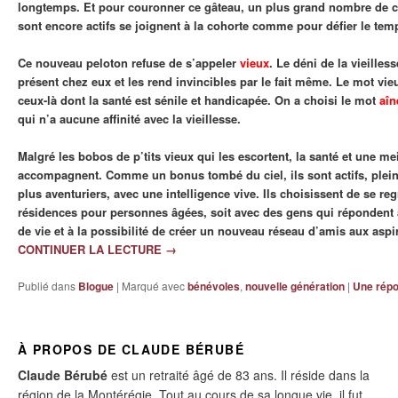
longtemps. Et pour couronner ce gâteau, un plus grand nombre de c
sont encore actifs se joignent à la cohorte comme pour défier le tem
Ce nouveau peloton refuse de s’appeler
vieux
. Le déni de la vieilles
présent chez eux et les rend invincibles par le fait même. Le mot vi
ceux-là dont la santé est sénile et handicapée. On a choisi le mot
aîn
qui n’a aucune affinité avec la vieillesse.
Malgré les bobos de p’tits vieux qui les escortent, la santé et une me
accompagnent. Comme un bonus tombé du ciel, ils sont actifs, plei
plus aventuriers, avec une intelligence vive. Ils choisissent de se r
résidences pour personnes âgées, soit avec des gens qui répondent 
de vie et à la possibilité de créer un nouveau réseau d’amis aux aspir
CONTINUER LA LECTURE
→
Publié dans
Blogue
|
Marqué avec
bénévoles
,
nouvelle génération
|
Une
rép
À PROPOS DE CLAUDE BÉRUBÉ
Claude Bérubé
est un retraité âgé de 83 ans. Il réside dans la
région de la Montérégie. Tout au cours de sa longue vie, il fut