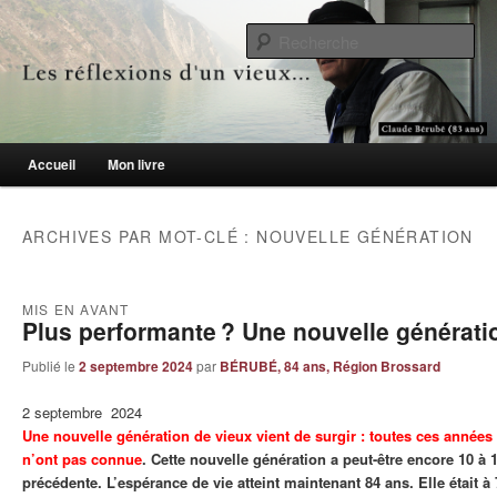
Le blogue des aînés de 65 ans et +
Re
Les réflexions d'un vieux…
Menu principal
Accueil
Mon livre
Aller au contenu principal
Aller au contenu secondaire
ARCHIVES PAR MOT-CLÉ :
NOUVELLE GÉNÉRATION
MIS EN AVANT
Plus performante ? Une nouvelle générati
Publié le
2 septembre 2024
par
BÉRUBÉ, 84 ans, Région Brossard
2 septembre 2024
Une nouvelle génération de vieux vient de surgir : toutes ces années
n’ont pas connue
. Cette nouvelle génération a peut-être encore 10 à 
précédente. L’espérance de vie atteint maintenant 84 ans. Elle était à 7