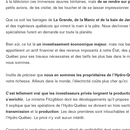
à la télévision ces immenses œuvres lointaines, mais
de se rendre sur 
petits avions, de les visiter, de les toucher et de se laisser impressionner.
Que ce soit les barrages de
La Grande, de la Manic et de la baie de J
et des ingénieurs québécois qui mirent la main à la pâte. Nous devînmes 
spécialistes furent en demande sur toute la planète.
Bien sûr, ce fut là
un investissement économique majeur
, mais nos bar
apportèrent un actif financier et des revenus imposants à notre État, des p
Québec pour ses travaux nécessaires et des tarifs les plus bas dans le 
nous sommes.
Inutile de préciser que
nous en sommes les propriétaires de l’Hydro-
notre richesse. Ailleurs dans le monde, l’électricité coûte plus cher qu’ici.
C’est tellement vrai que les investisseurs privés lorgnent la productio
s’enrichir.
Le ministre Fitzgibbon dont les développements qu’il propose p
Il explique que les opérations de l’Hydro-Québec se divisent en trois sect
transmission
et la
production
. Les deux premières sont intouchables e
l’Hydro-Québec. Le privé n’y voit aucun intérêt.
Cependant la production présente un attrait de profitabilité dont notre entr