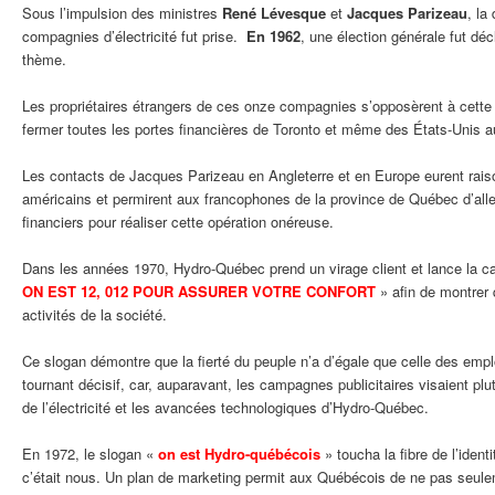
Sous l’impulsion des ministres
René Lévesque
et
Jacques Parizeau
, la
compagnies d’électricité fut prise.
En 1962
, une élection générale fut d
thème.
Les propriétaires étrangers de ces onze compagnies s’opposèrent à cette t
fermer toutes les portes financières de Toronto et même des États-Unis 
Les contacts de Jacques Parizeau en Angleterre et en Europe eurent rais
américains et permirent aux francophones de la province de Québec d’alle
financiers pour réaliser cette opération onéreuse.
Dans les années 1970, Hydro-Québec prend un virage client et lance la ca
ON EST 12, 012 POUR ASSURER VOTRE CONFORT
» afin de montrer 
activités de la société.
Ce slogan démontre que la fierté du peuple n’a d’égale que celle des empl
tournant décisif, car, auparavant, les campagnes publicitaires visaient pl
de l’électricité et les avancées technologiques d’Hydro-Québec.
En 1972, le slogan «
on est Hydro-québécois
» toucha la fibre de l’iden
c’était nous. Un plan de marketing permit aux Québécois de ne pas seulem