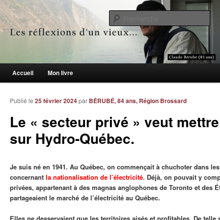
Le blogue des aînés de 65 ans et +
Re
Les réflexions d'un vieux…
Menu principal
Accueil
Mon livre
Aller au contenu principal
Aller au contenu secondaire
Publié le
25 février 2024
par
BÉRUBÉ, 84 ans, Région Brossard
Le « secteur privé » veut mettre
sur Hydro-Québec.
Je suis né en 1941. Au Québec, on commençait à chuchoter dans les
concernant
la nationalisation de l’électricité.
Déjà, on pouvait y comp
privées, appartenant à des magnas anglophones de Toronto et des Ét
partageaient le marché de l’électricité au Québec.
Elles ne desservaient que les territoires aisés et profitables. De tell