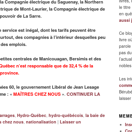
livres,
 la Compagnie électrique du Saguenay, la Northern
le titre
rique de Mont-Laurier, la Compagnie électrique de
en quêt
pouvoir de La Sarre.
aussi 
service est inégal, dont les tarifs peuvent être
Ce blo
surtout, des compagnies à l’intérieur desquelles peu
livre 
 des emplois.
parole
pas du
petites centrales de Manicouagan, Bersimis et des
l’actua
Québec n’est responsable que de 32,4 % de la
nobles
 province.
Les in
comme
nées 60, le gouvernement Libéral de Jean Lesage
Bérubé
ème : «
MAÎTRES CHEZ NOUS
»
.
CONTINUER LA
laisse
arrages
,
Hydro-Québec
,
hydro-québécois
,
la baie de
MEM
s chez nous
,
nationalisation
|
Laisser un
Ins
Co