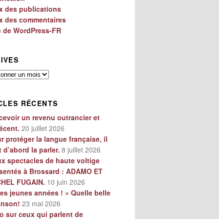
x des publications
x des commentaires
e de WordPress-FR
IVES
es
CLES RÉCENTS
cevoir un revenu outrancier et
écent.
20 juillet 2026
r protéger la langue française, il
t d’abord la parler.
8 juillet 2026
x spectacles de haute voltige
sentés à Brossard : ADAMO ET
CHEL FUGAIN.
10 juin 2026
es jeunes années ! » Quelle belle
anson!
23 mai 2026
o sur ceux qui parlent de