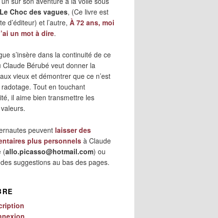
 l’un sur son aventure à la voile sous
Le Choc des vagues
, (Ce livre est
e d’éditeur) et l’autre,
À 72 ans, moi
j’ai un mot à dire
.
gue s’insère dans la continuité de ce
où Claude Bérubé veut donner la
 aux vieux et démontrer que ce n’est
 radotage. Tout en touchant
lité, il aime bien transmettre les
 valeurs.
ternautes peuvent
laisser des
ntaires plus personnels
à Claude
 (
allo.picasso@hotmail.com
) ou
r des suggestions au bas des pages.
BRE
cription
nnexion