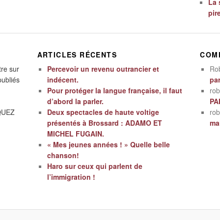
La 
pir
ARTICLES RÉCENTS
COM
tre sur
Percevoir un revenu outrancier et
Ro
publiés
indécent.
par
Pour protéger la langue française, il faut
rob
d’abord la parler.
PA
IQUEZ
Deux spectacles de haute voltige
rob
présentés à Brossard : ADAMO ET
mal
MICHEL FUGAIN.
« Mes jeunes années ! » Quelle belle
chanson!
Haro sur ceux qui parlent de
l’immigration !