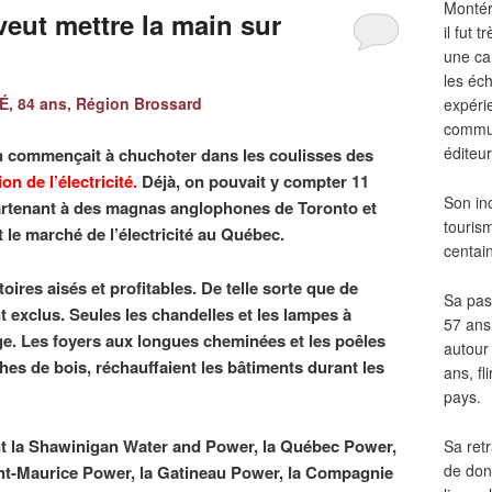
Montér
veut mettre la main sur
il fut
une ca
les éch
, 84 ans, Région Brossard
expéri
commun
éditeur
n commençait à chuchoter dans les coulisses des
ion de l’électricité.
Déjà, on pouvait y compter 11
Son in
artenant à des magnas anglophones de Toronto et
touris
 le marché de l’électricité au Québec.
centai
toires aisés et profitables. De telle sorte que de
Sa pass
t exclus. Seules les chandelles et les lampes à
57 ans 
rage. Les foyers aux longues cheminées et les poêles
autour
hes de bois, réchauffaient les bâtiments durant les
ans, fl
pays.
 la Shawinigan Water and Power, la Québec Power,
Sa retr
de don
nt-Maurice Power, la Gatineau Power, la Compagnie