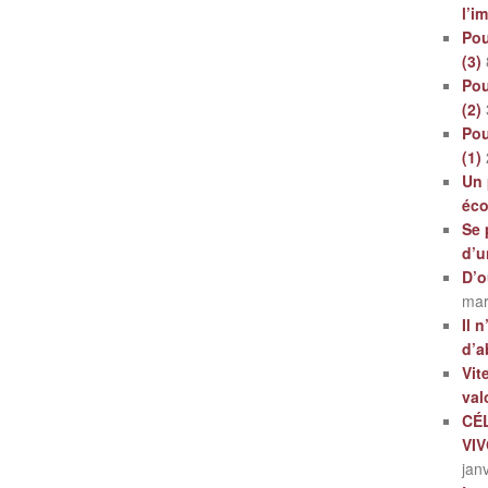
l’i
Pou
(3)
Pou
(2)
Pou
(1)
Un 
éc
Se 
d’u
D’o
mar
Il 
d’a
Vit
val
CÉ
VI
jan