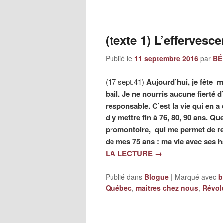
(texte 1) L’efferves
Publié le
11 septembre 2016
par
BÉ
(17 sept.41)
Aujourd’hui, je fête m
bail. Je ne nourris aucune fierté 
responsable. C’est la vie qui en a 
d’y mettre fin à 76, 80, 90 ans. Q
promontoire, qui me permet de reg
de mes 75 ans : ma vie avec ses ha
LA LECTURE
→
Publié dans
Blogue
|
Marqué avec
b
Québec
,
maitres chez nous
,
Révolu