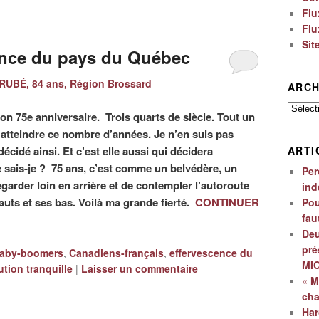
Flu
Flu
Sit
cence du pays du Québec
RUBÉ, 84 ans, Région Brossard
ARCH
Archiv
on 75e anniversaire. Trois quarts de siècle. Tout un
d’atteindre ce nombre d’années. Je n’en suis pas
ARTI
décidé ainsi. Et c’est elle aussi qui décidera
ue sais-je ? 75 ans, c’est comme un belvédère, un
Per
arder loin en arrière et de contempler l’autoroute
ind
uts et ses bas. Voilà ma grande fierté.
CONTINUER
Pou
fau
Deu
pré
aby-boomers
,
Canadiens-français
,
effervescence du
MI
tion tranquille
|
Laisser un commentaire
« M
ch
Har