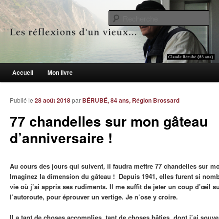
Le blogue des aînés de 65 ans et +
Re
Les réflexions d'un vieux…
Menu principal
Accueil
Mon livre
Aller au contenu principal
Aller au contenu secondaire
Publié le
28 août 2018
par
BÉRUBÉ, 84 ans, Région Brossard
77 chandelles sur mon gâteau
d’anniversaire !
Au cours des jours qui suivent, il faudra mettre 77 chandelles sur m
Imaginez la dimension du gâteau ! Depuis 1941, elles furent si nom
vie où j’ai appris ses rudiments. Il me suffit de jeter un coup d’œil s
l’autoroute, pour éprouver un vertige. Je n’ose y croire.
Il a tant de choses accomplies, tant de choses bâties, dont j’ai souv