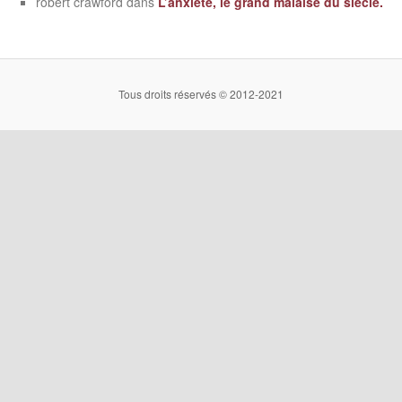
robert crawford
dans
L’anxiété, le grand malaise du siècle.
Tous droits réservés © 2012-2021