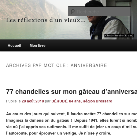
Le blogue des aînés de 65 ans et +
Re
Les réflexions d'un vieux…
Menu principal
Accueil
Mon livre
Aller au contenu principal
Aller au contenu secondaire
ARCHIVES PAR MOT-CLÉ :
ANNIVERSAIRE
77 chandelles sur mon gâteau d’anniversa
Publié le
28 août 2018
par
BÉRUBÉ, 84 ans, Région Brossard
Au cours des jours qui suivent, il faudra mettre 77 chandelles sur m
Imaginez la dimension du gâteau ! Depuis 1941, elles furent si nom
vie où j’ai appris ses rudiments. Il me suffit de jeter un coup d’œil s
l’autoroute, pour éprouver un vertige. Je n’ose y croire.