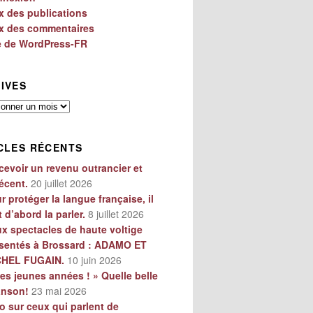
x des publications
x des commentaires
e de WordPress-FR
IVES
es
CLES RÉCENTS
cevoir un revenu outrancier et
écent.
20 juillet 2026
r protéger la langue française, il
t d’abord la parler.
8 juillet 2026
x spectacles de haute voltige
sentés à Brossard : ADAMO ET
CHEL FUGAIN.
10 juin 2026
es jeunes années ! » Quelle belle
anson!
23 mai 2026
o sur ceux qui parlent de