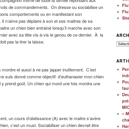
le compagnon intime de toute la famille répondant aux
Flu
 mots de commandements. On dresse ou sociabilise un
Flu
 bons comportements ou en manifestant son
Sit
Il n’aime pas déplaire à son et ses maitres de sa
aitre un chien bien entrainé lorsqu’il marche avec son
ier avec sa tête vis-à-vis le genou de ce dernier. À la
ARCH
it pas la tirer la laisse.
Archiv
ARTI
Per
 mordre et aussi à ne pas japper inutilement. C’est
ind
 me suis donné comme objectif d’euthanasier mon chien
Pou
al y prend goût. Un chien qui mord une fois mordra une
fau
Deu
pré
MI
« M
ment, un cours d’obéissance (A) avec le maitre s’avère
ch
chien, c’est un must. Sociabiliser un chien devrait être
Har