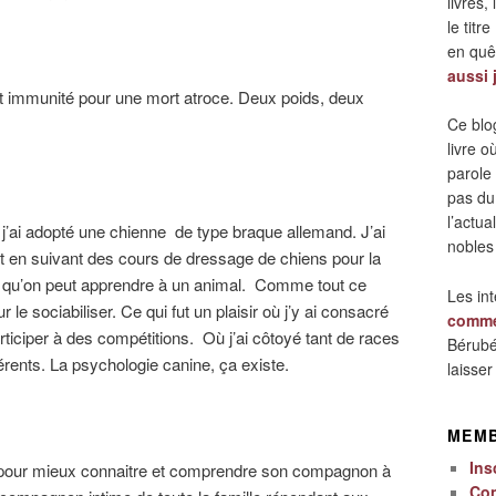
livres,
le titre
en quêt
aussi 
t immunité pour une mort atroce. Deux poids, deux
Ce blo
livre 
parole
pas du
l’actua
ai adopté une chienne de type braque allemand. J’ai
nobles
t en suivant des cours de dressage de chiens pour la
 ce qu’on peut apprendre à un animal. Comme tout ce
Les in
le sociabiliser. Ce qui fut un plaisir où j’y ai consacré
comme
rticiper à des compétitions. Où j’ai côtoyé tant de races
Bérubé
érents. La psychologie canine, ça existe.
laisse
MEM
Ins
es pour mieux connaitre et comprendre son compagnon à
Co