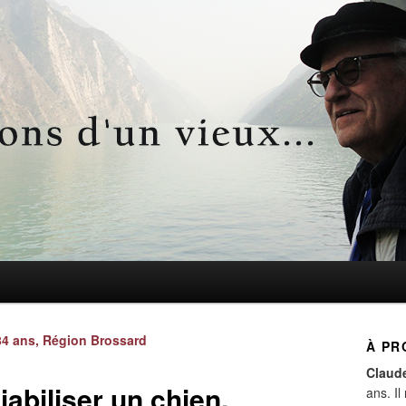
d'un vieux…
Navigation
4 ans, Région Brossard
À PR
des
Claud
articles
abiliser un chien.
ans. Il