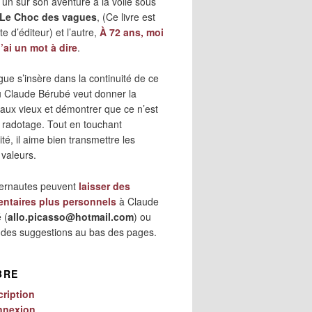
 l’un sur son aventure à la voile sous
Le Choc des vagues
, (Ce livre est
e d’éditeur) et l’autre,
À 72 ans, moi
j’ai un mot à dire
.
gue s’insère dans la continuité de ce
où Claude Bérubé veut donner la
 aux vieux et démontrer que ce n’est
 radotage. Tout en touchant
lité, il aime bien transmettre les
 valeurs.
ternautes peuvent
laisser des
ntaires plus personnels
à Claude
 (
allo.picasso@hotmail.com
) ou
r des suggestions au bas des pages.
BRE
cription
nnexion