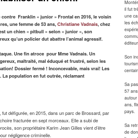
Montér
il fut
une ca
contre Franklin « junior » Frontal en 2016, le voisin
les éch
sures, une femme de 53 ans,
Christiane Vadnais
, chez
expéri
est un chien « pitbull » selon « junior », son
commun
reux qu’un policier dut abattre l’animal agressif.
éditeur
attaque. Une fin atroce pour Mme Vadnais. Un
Son in
reux, maltraité, mal éduqué et frustré, selon les
touris
tion! Dossier fermé ! Inconcevable, mais vrai! Les
centai
. La population en fut outrée, réclamant
Sa pass
57 ans 
autour
ans, fl
pays.
ns, fut défigurée, en 2015, dans un parc de Brossard, par
 mâchoire fracturée en sept morceaux. Elle a subi de
Sa retr
 procès, son propriétaire Karim Jean Gilles vient d’être
de don
our négligence criminelle.