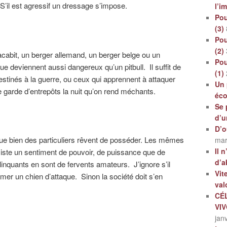
. S’il est agressif un dressage s’impose.
l’i
Pou
(3)
Pou
(2)
acabit, un berger allemand, un berger belge ou un
Pou
que deviennent aussi dangereux qu’un pitbull. Il suffit de
(1)
stinés à la guerre, ou ceux qui apprennent à attaquer
Un 
 garde d’entrepôts la nuit qu’on rend méchants.
éc
Se 
d’u
D’o
e bien des particuliers rêvent de posséder. Les mêmes
mar
Il 
 existe un sentiment de pouvoir, de puissance que de
d’a
inquants en sont de fervents amateurs. J’ignore s’il
Vit
r un chien d’attaque. Sinon la société doit s’en
val
CÉ
VI
jan