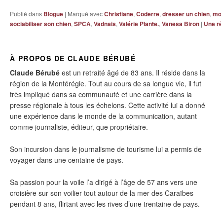
Publié dans
Blogue
|
Marqué avec
Christiane
,
Coderre
,
dresser un chien
,
mo
sociabiliser son chien
,
SPCA
,
Vadnais
,
Valérie Plante.
,
Vanesa Biron
|
Une
r
À PROPOS DE CLAUDE BÉRUBÉ
Claude Bérubé
est un retraité âgé de 83 ans. Il réside dans la
région de la Montérégie. Tout au cours de sa longue vie, il fut
très impliqué dans sa communauté et une carrière dans la
presse régionale à tous les échelons. Cette activité lui a donné
une expérience dans le monde de la communication, autant
comme journaliste, éditeur, que propriétaire.
Son incursion dans le journalisme de tourisme lui a permis de
voyager dans une centaine de pays.
Sa passion pour la voile l’a dirigé à l’âge de 57 ans vers une
croisière sur son voilier tout autour de la mer des Caraïbes
pendant 8 ans, flirtant avec les rives d’une trentaine de pays.