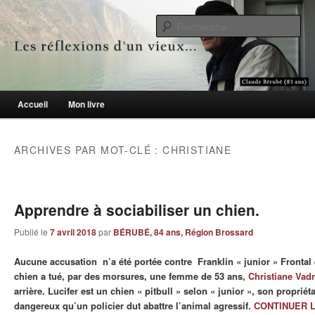
Le blogue des aînés de 65 ans et +
Re
Les réflexions d'un vieux…
Menu principal
Accueil
Mon livre
Aller au contenu principal
Aller au contenu secondaire
ARCHIVES PAR MOT-CLÉ :
CHRISTIANE
Apprendre à sociabiliser un chien.
Publié le
7 avril 2018
par
BÉRUBÉ, 84 ans, Région Brossard
Aucune accusation n’a été portée contre Franklin « junior » Frontal e
chien a tué, par des morsures, une femme de 53 ans,
Christiane Vad
arrière. Lucifer est un chien « pitbull » selon « junior », son propriéta
dangereux qu’un policier dut abattre l’animal agressif.
CONTINUER 