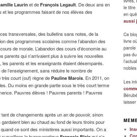
livres,
amille Laurin
et de
François Legault
. De deux ans en
le titre
es et les programmes faisant de nos élèves des
en quêt
aussi 
nces transversales, des bulletins sans notes, de la
Ce blo
ication des programmes scolaires comme l’abandon des
livre 
parole
s cours de morale. L’abandon des cours d’économie au
pas du
parents qui n’arrivaient plus à suivre les nouvelles
l’actua
, les parents et les enseignants étaient désemparés.
nobles
é de l’enseignement, sans réduire le nombre de
 très court (ouf) règne de
Pauline Marois
. En 2011, on
Les in
es. Du moins en grande partie sous le très court terme
comme
ence. Pauvres élèves ! Pauvres parents ! Pauvres
Bérubé
laisse
r tant de changements après un an de pouvoir, sinon
MEM
 gardaient bien au chaud au fond de leurs tiroirs pour
Ins
out quand ce sont des ministères aussi importants. On a
Co
 surveillons le bureaucratique
François Blais
qui n’a