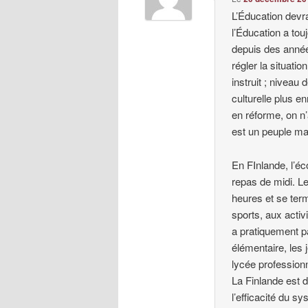
L’Éducation devra
l’Éducation a to
depuis des années
régler la situati
instruit ; niveau
culturelle plus e
en réforme, on n’
est un peuple ma
En FInlande, l’éc
repas de midi. Le
heures et se ter
sports, aux activi
a pratiquement p
élémentaire, les 
lycée professionn
La Finlande est
l’efficacité du s