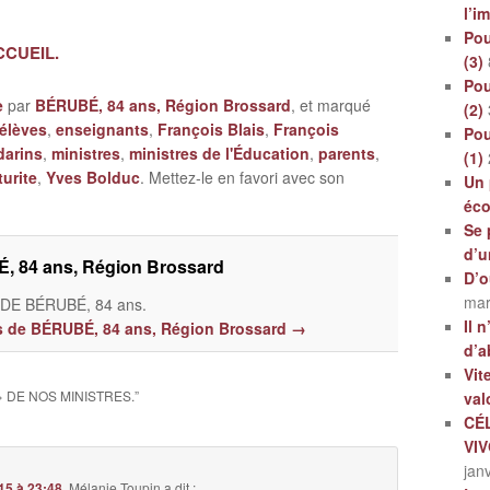
l’i
Pou
ACCUEIL.
(3)
Pou
e
par
BÉRUBÉ, 84 ans, Région Brossard
, et marqué
(2)
élèves
,
enseignants
,
François Blais
,
François
Pou
arins
,
ministres
,
ministres de l'Éducation
,
parents
,
(1)
turite
,
Yves Bolduc
. Mettez-le en favori avec son
Un 
éc
Se 
d’u
, 84 ans, Région Brossard
D’o
mar
E BÉRUBÉ, 84 ans.
Il 
les de BÉRUBÉ, 84 ans, Région Brossard
→
d’a
Vit
» DE NOS MINISTRES.
”
val
CÉ
VI
jan
15 à 23:48
,
Mélanie Toupin
a dit :