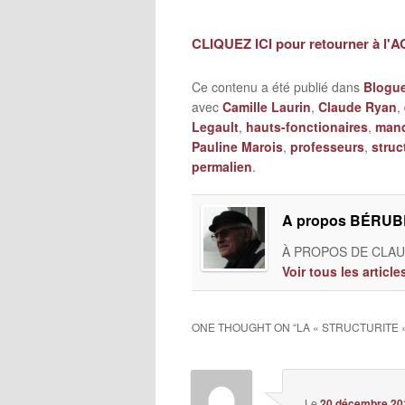
CLIQUEZ ICI pour retourner à l'
Ce contenu a été publié dans
Blogu
avec
Camille Laurin
,
Claude Ryan
,
Legault
,
hauts-fonctionaires
,
mand
Pauline Marois
,
professeurs
,
struc
permalien
.
A propos BÉRUBÉ
À PROPOS DE CLAUD
Voir tous les artic
ONE THOUGHT ON “
LA « STRUCTURITE 
Le
20 décembre 20