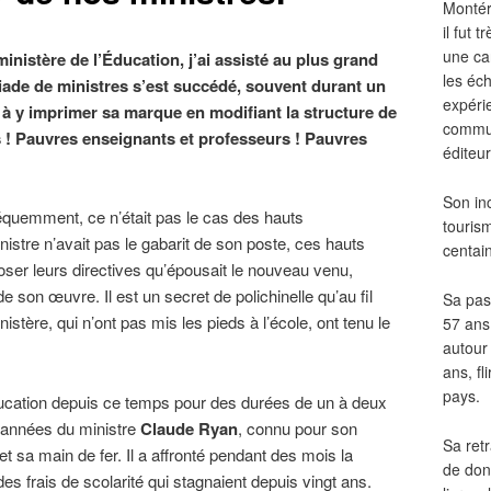
Montér
il fut
une ca
ministère de l’Éducation, j’ai assisté au plus grand
les éch
éiade de ministres s’est succédé, souvent durant un
expéri
 y imprimer sa marque en modifiant la structure de
commun
 ! Pauvres enseignants et professeurs ! Pauvres
éditeur
Son in
réquemment, ce n’était pas le cas des hauts
touris
nistre n’avait pas le gabarit de son poste, ces hauts
centai
poser leurs directives qu’épousait le nouveau venu,
de son œuvre. Il est un secret de polichinelle qu’au fil
Sa pass
tère, qui n’ont pas mis les pieds à l’école, ont tenu le
57 ans 
autour
ans, fl
pays.
ducation depuis ce temps pour des durées de un à deux
 années du ministre
Claude Ryan
, connu pour son
Sa retr
e et sa main de fer. Il a affronté pendant des mois la
de don
es frais de scolarité qui stagnaient depuis vingt ans.