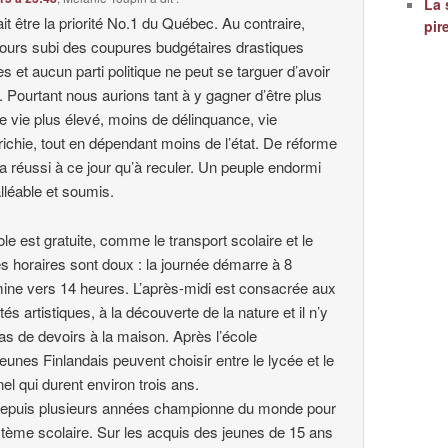
La 
it être la priorité No.1 du Québec. Au contraire,
pir
ujours subi des coupures budgétaires drastiques
 et aucun parti politique ne peut se targuer d’avoir
on. Pourtant nous aurions tant à y gagner d’être plus
 de vie plus élevé, moins de délinquance, vie
nrichie, tout en dépendant moins de l’état. De réforme
a réussi à ce jour qu’à reculer. Un peuple endormi
lléable et soumis.
ole est gratuite, comme le transport scolaire et le
s horaires sont doux : la journée démarre à 8
mine vers 14 heures. L’après-midi est consacrée aux
tés artistiques, à la découverte de la nature et il n’y
as de devoirs à la maison. Après l’école
jeunes Finlandais peuvent choisir entre le lycée et le
el qui durent environ trois ans.
 depuis plusieurs années championne du monde pour
ystème scolaire. Sur les acquis des jeunes de 15 ans