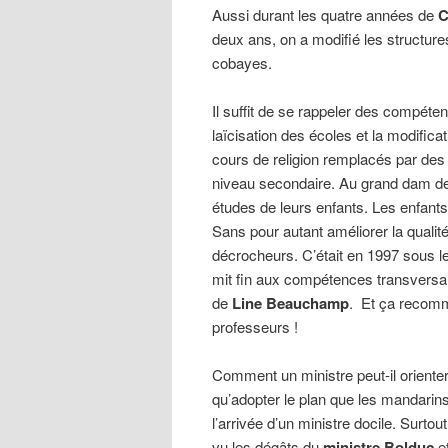
Aussi durant les quatre années de
C
deux ans, on a modifié les structur
cobayes.
Il suffit de se rappeler des compéte
laïcisation des écoles et la modif
cours de religion remplacés par de
niveau secondaire. Au grand dam des 
études de leurs enfants. Les enfants
Sans pour autant améliorer la qualit
décrocheurs. C’était en 1997 sous le
mit fin aux compétences transversal
de
Line Beauchamp
. Et ça recomm
professeurs !
Comment un ministre peut-il oriente
qu’adopter le plan que les mandarins
l’arrivée d’un ministre docile. Surt
vu les dégâts du
ministre Bolduc
et