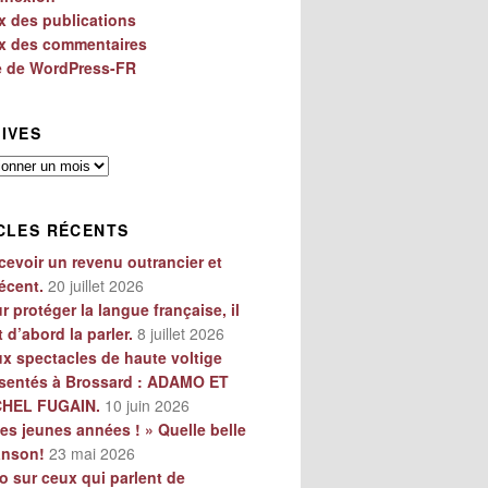
x des publications
x des commentaires
e de WordPress-FR
IVES
es
CLES RÉCENTS
cevoir un revenu outrancier et
écent.
20 juillet 2026
r protéger la langue française, il
t d’abord la parler.
8 juillet 2026
x spectacles de haute voltige
sentés à Brossard : ADAMO ET
CHEL FUGAIN.
10 juin 2026
es jeunes années ! » Quelle belle
anson!
23 mai 2026
o sur ceux qui parlent de