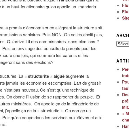
Flu
le à un haut-fonctionnaire qu’on appelle un mandarin.
Flu
Sit
ral a promis d’économiser en allégeant la structure soit
commissions scolaires. Puis NON. On ne les abolit plus,
ARCH
ons. Qu’arrive-t-il des commissaires sans élections ?
Archiv
 Puis on envisage des conseils de parents pour les
ncore une fois, qui nommera les parents et les
ARTI
égeront sans des élections?
Per
ind
structures. La
« structurite » aiguë
augmente la
Pou
orte jamais les économies escomptées. L’art de grossir
fau
e n’est pas nouveau. Ce n’est qu’une technique de
Deu
es. On donne l’illusion de se rapprocher du peuple. Et
pré
autres ministères. On appelle ça de la réingénierie de
MI
, j’appelle ça de la « structurite ». On corrige un
« M
. Puisqu’on coupe dans les services aux élèves et aux
ch
ème.
Har