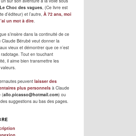
 l’un sur son aventure à la voile sous
Le Choc des vagues
, (Ce livre est
e d’éditeur) et l’autre,
À 72 ans, moi
j’ai un mot à dire
.
gue s’insère dans la continuité de ce
où Claude Bérubé veut donner la
 aux vieux et démontrer que ce n’est
 radotage. Tout en touchant
lité, il aime bien transmettre les
 valeurs.
ternautes peuvent
laisser des
ntaires plus personnels
à Claude
 (
allo.picasso@hotmail.com
) ou
r des suggestions au bas des pages.
BRE
cription
nnexion