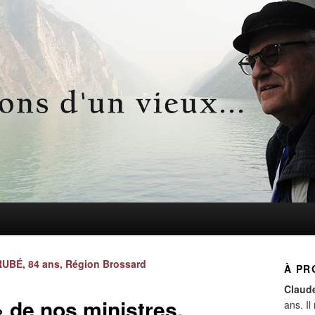
d'un vieux…
Navigation
UBÉ, 84 ans, Région Brossard
À PR
des
Claud
articles
» de nos ministres.
ans. Il