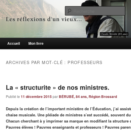
Le blogue des aînés de 65 ans et +
Re
Les réflexions d'un vieux…
Menu principal
Accueil
Mon livre
Aller au contenu principal
Aller au contenu secondaire
ARCHIVES PAR MOT-CLÉ :
PROFESSEURS
La « structurite » de nos ministres.
Publié le
11 décembre 2015
par
BÉRUBÉ, 84 ans, Région Brossard
Depuis la création de l’important ministère de l’Éducation, j’ai assis
chaise musicale. Une pléiade de ministres s’est succédé, souvent 
Chacun cherchant à y imprimer sa marque en modifiant la structure 
Pauvres élèves ! Pauvres enseignants et professeurs ! Pauvres parent