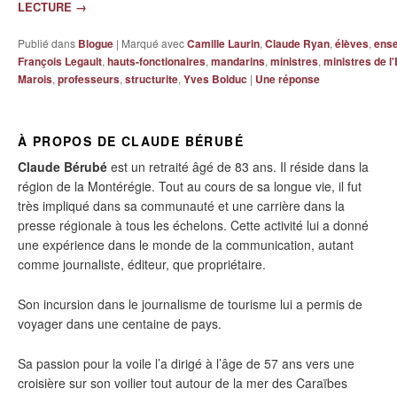
LECTURE
→
Publié dans
Blogue
|
Marqué avec
Camille Laurin
,
Claude Ryan
,
élèves
,
ense
François Legault
,
hauts-fonctionaires
,
mandarins
,
ministres
,
ministres de l
Marois
,
professeurs
,
structurite
,
Yves Bolduc
|
Une
réponse
À PROPOS DE CLAUDE BÉRUBÉ
Claude Bérubé
est un retraité âgé de 83 ans. Il réside dans la
région de la Montérégie. Tout au cours de sa longue vie, il fut
très impliqué dans sa communauté et une carrière dans la
presse régionale à tous les échelons. Cette activité lui a donné
une expérience dans le monde de la communication, autant
comme journaliste, éditeur, que propriétaire.
Son incursion dans le journalisme de tourisme lui a permis de
voyager dans une centaine de pays.
Sa passion pour la voile l’a dirigé à l’âge de 57 ans vers une
croisière sur son voilier tout autour de la mer des Caraïbes