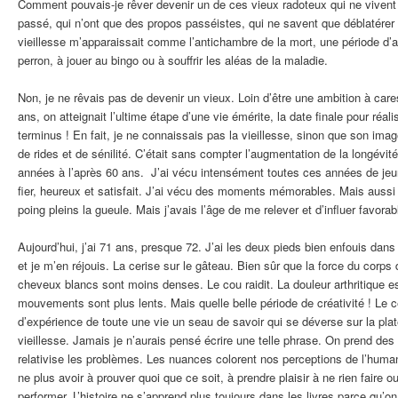
Comment pouvais-je rêver devenir un de ces vieux radoteux qui ne vivent
passé, qui n’ont que des propos passéistes, qui ne savent que déblatérer 
vieillesse m’apparaissait comme l’antichambre de la mort, une période d’at
perron, à jouer au bingo ou à souffrir les aléas de la maladie.
Non, je ne rêvais pas de devenir un vieux. Loin d’être une ambition à care
ans, on atteignait l’ultime étape d’une vie émérite, la date finale pour réal
terminus ! En fait, je ne connaissais pas la vieillesse, sinon que son imag
de rides et de sénilité. C’était sans compter l’augmentation de la longévit
années à l’après 60 ans. J’ai vécu intensément toutes ces années de jeu
fier, heureux et satisfait. J’ai vécu des moments mémorables. Mais aussi
poing pleins la gueule. Mais j’avais l’âge de me relever et d’influer favora
Aujourd’hui, j’ai 71 ans, presque 72. J’ai les deux pieds bien enfouis dans
et je m’en réjouis. La cerise sur le gâteau. Bien sûr que la force du corps 
cheveux blancs sont moins denses. Le cou raidit. La douleur arthritique es
mouvements sont plus lents. Mais quelle belle période de créativité ! Le
d’expérience de toute une vie un seau de savoir qui se déverse sur la plat
vieillesse. Jamais je n’aurais pensé écrire une telle phrase. On prend des
relativise les problèmes. Les nuances colorent nos perceptions de l’huma
ne plus avoir à prouver quoi que ce soit, à prendre plaisir à ne rien faire 
performer. L’histoire ne s’apprend plus toujours dans les livres parce qu’on 