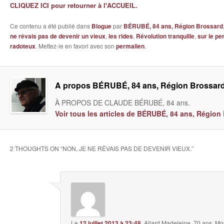
CLIQUEZ ICI pour retourner à l'ACCUEIL.
Ce contenu a été publié dans
Blogue
par
BÉRUBÉ, 84 ans, Région Brossard
ne rêvais pas de devenir un vieux
,
les rides
,
Révolution tranquille
,
sur le pe
radoteux
. Mettez-le en favori avec son
permalien
.
A propos BÉRUBÉ, 84 ans, Région Brossar
À PROPOS DE CLAUDE BÉRUBÉ, 84 ans.
Voir tous les articles de BÉRUBÉ, 84 ans, Régio
2 THOUGHTS ON “
NON, JE NE RÊVAIS PAS DE DEVENIR VIEUX.
”
Le
12 juillet 2013 à 23:48
,
Allard Madeleine, 70 ans, Mo