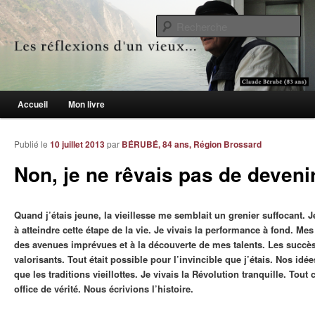
Le blogue des aînés de 65 ans et +
Re
Les réflexions d'un vieux…
Menu principal
Accueil
Mon livre
Aller au contenu principal
Aller au contenu secondaire
Publié le
10 juillet 2013
par
BÉRUBÉ, 84 ans, Région Brossard
Non, je ne rêvais pas de devenir
Quand j’étais jeune, la vieillesse me semblait un grenier suffocant. 
à atteindre cette étape de la vie. Je vivais la performance à fond. M
des avenues imprévues et à la découverte de mes talents. Les succès
valorisants. Tout était possible pour
l’invincible que j’étais. Nos idé
que les traditions vieillottes. Je vivais la Révolution tranquille. Tout 
office de vérité. Nous écrivions l’histoire.