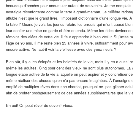
beaucoup d’années pour accumuler autant de souvenirs. Je me complais s
nostalgie réconfortante comme la tarte à grand-maman. Le célèbre radota
affuble n’est que le grand livre, l’imposant dictionnaire d’une longue vie. À
la taire ? Quand je vois les jeunes refaire les erreurs qui m’ont causé bie
leur confier une mise ne garde et être entendu. Même les rides deviennen
témoins des aléas de cette vie. Il faut apprendre à bien vieillir. Si j’imite
l’âge de 96 ans, il me reste bien 25 années à vivre, suffisamment pour avo
encore active. Ne faut-il voir la vieillesse avec des yeux neufs ?
Bien sûr, il y a les éclopés et les balafrés de la vie, mais il y en a aussi
même les adultes. Cinq pour cent des vieux ne sont plus autonomes. La v
longue étape active de la vie à laquelle on peut aspirer et y concrétiser ce
même réaliser des choses qu’on n’a pas encore imaginées. À l’enseigne 
empilé de multiples rêves dans son charriot, pourquoi ne pas glisser celu
afin de profiter prodigieusement de ces années supplémentaires que la vie
Eh oui! On peut rêver de devenir vieux.