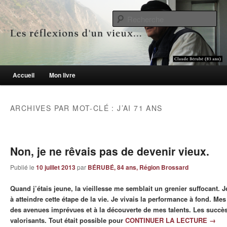
Le blogue des aînés de 65 ans et +
Re
Les réflexions d'un vieux…
Menu principal
Accueil
Mon livre
Aller au contenu principal
Aller au contenu secondaire
ARCHIVES PAR MOT-CLÉ :
J’AI 71 ANS
Non, je ne rêvais pas de devenir vieux.
Publié le
10 juillet 2013
par
BÉRUBÉ, 84 ans, Région Brossard
Quand j’étais jeune, la vieillesse me semblait un grenier suffocant. 
à atteindre cette étape de la vie. Je vivais la performance à fond. M
des avenues imprévues et à la découverte de mes talents. Les succès
valorisants. Tout était possible pour
CONTINUER LA LECTURE
→