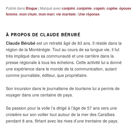
Publié dans
Blogue
|
Marqué avec
conjoint
,
conjointe
,
copain
,
copine
,
épous
femme
,
mon chum
,
mon mari
,
vie maritale
|
Une
réponse
À PROPOS DE CLAUDE BÉRUBÉ
Claude Bérubé
est un retraité âgé de 83 ans. Il réside dans la
région de la Montérégie. Tout au cours de sa longue vie, il fut
très impliqué dans sa communauté et une carrière dans la
presse régionale à tous les échelons. Cette activité lui a donné
une expérience dans le monde de la communication, autant
comme journaliste, éditeur, que propriétaire.
Son incursion dans le journalisme de tourisme lui a permis de
voyager dans une centaine de pays.
Sa passion pour la voile l’a dirigé à l’âge de 57 ans vers une
croisière sur son voilier tout autour de la mer des Caraïbes
pendant 8 ans, flirtant avec les rives d’une trentaine de pays.