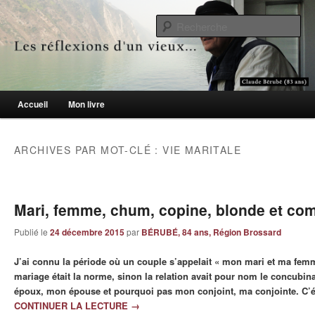
Le blogue des aînés de 65 ans et +
Re
Les réflexions d'un vieux…
Menu principal
Accueil
Mon livre
Aller au contenu principal
Aller au contenu secondaire
ARCHIVES PAR MOT-CLÉ :
VIE MARITALE
Mari, femme, chum, copine, blonde et co
Publié le
24 décembre 2015
par
BÉRUBÉ, 84 ans, Région Brossard
J’ai connu la période où un couple s’appelait « mon mari et ma fe
mariage était la norme, sinon la relation avait pour nom le concubin
époux, mon épouse et pourquoi pas mon conjoint, ma conjointe. C’étai
CONTINUER LA LECTURE
→