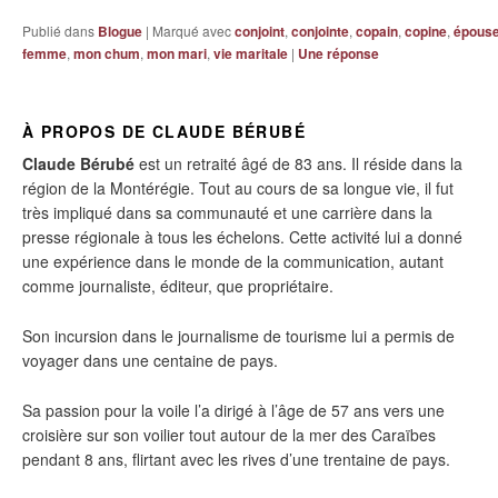
Publié dans
Blogue
|
Marqué avec
conjoint
,
conjointe
,
copain
,
copine
,
épous
femme
,
mon chum
,
mon mari
,
vie maritale
|
Une
réponse
À PROPOS DE CLAUDE BÉRUBÉ
Claude Bérubé
est un retraité âgé de 83 ans. Il réside dans la
région de la Montérégie. Tout au cours de sa longue vie, il fut
très impliqué dans sa communauté et une carrière dans la
presse régionale à tous les échelons. Cette activité lui a donné
une expérience dans le monde de la communication, autant
comme journaliste, éditeur, que propriétaire.
Son incursion dans le journalisme de tourisme lui a permis de
voyager dans une centaine de pays.
Sa passion pour la voile l’a dirigé à l’âge de 57 ans vers une
croisière sur son voilier tout autour de la mer des Caraïbes
pendant 8 ans, flirtant avec les rives d’une trentaine de pays.