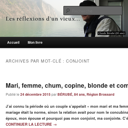
Le blogue des aînés de 65 ans et +
Re
Les réflexions d'un vieux…
Menu principal
Accueil
Mon livre
Aller au contenu principal
Aller au contenu secondaire
ARCHIVES PAR MOT-CLÉ :
CONJOINT
Mari, femme, chum, copine, blonde et co
Publié le
24 décembre 2015
par
BÉRUBÉ, 84 ans, Région Brossard
J’ai connu la période où un couple s’appelait « mon mari et ma fe
mariage était la norme, sinon la relation avait pour nom le concubin
époux, mon épouse et pourquoi pas mon conjoint, ma conjointe. C’étai
CONTINUER LA LECTURE
→