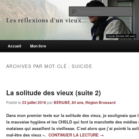
Le blogue des aînés de 65 ans et +
Re
Les réflexions d'un vieux…
Menu principal
Accueil
Mon livre
Aller au contenu principal
Aller au contenu secondaire
ARCHIVES PAR MOT-CLÉ :
SUICIDE
La solitude des vieux (suite 2)
Publié le
23 juillet 2016
par
BÉRUBÉ, 84 ans, Région Brossard
Dans mon premier texte sur la solitude des vieux, je soulignais que la
la mauvaise hygiène et les CHSLD qui font la manchette des médias 
malaises qui assaillent la vieillesse. C’est alors que j’ai pointé la s
mal-être des vieux ».
CONTINUER LA LECTURE
→