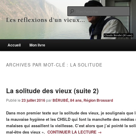
Le blogue des aînés de 65 ans et +
Re
Les réflexions d'un vieux…
Menu principal
Accueil
Mon livre
Aller au contenu principal
Aller au contenu secondaire
ARCHIVES PAR MOT-CLÉ :
LA SOLITUDE
La solitude des vieux (suite 2)
Publié le
23 juillet 2016
par
BÉRUBÉ, 84 ans, Région Brossard
Dans mon premier texte sur la solitude des vieux, je soulignais que la
la mauvaise hygiène et les CHSLD qui font la manchette des médias 
malaises qui assaillent la vieillesse. C’est alors que j’ai pointé la s
mal-être des vieux ».
CONTINUER LA LECTURE
→