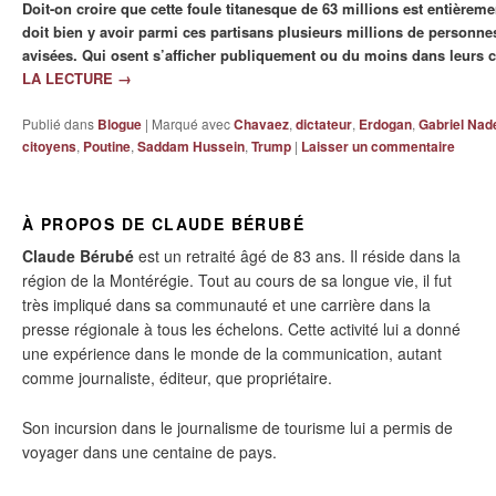
Doit-on croire que cette foule titanesque de 63 millions est entièreme
doit bien y avoir parmi ces partisans plusieurs millions de personnes
avisées. Qui osent s’afficher publiquement ou du moins dans leurs c
LA LECTURE
→
Publié dans
Blogue
|
Marqué avec
Chavaez
,
dictateur
,
Erdogan
,
Gabriel Nad
citoyens
,
Poutine
,
Saddam Hussein
,
Trump
|
Laisser un commentaire
À PROPOS DE CLAUDE BÉRUBÉ
Claude Bérubé
est un retraité âgé de 83 ans. Il réside dans la
région de la Montérégie. Tout au cours de sa longue vie, il fut
très impliqué dans sa communauté et une carrière dans la
presse régionale à tous les échelons. Cette activité lui a donné
une expérience dans le monde de la communication, autant
comme journaliste, éditeur, que propriétaire.
Son incursion dans le journalisme de tourisme lui a permis de
voyager dans une centaine de pays.