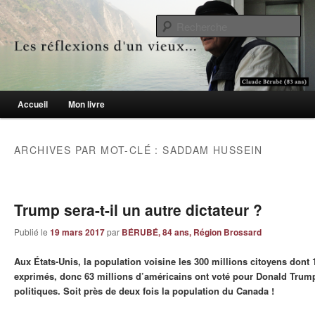
Le blogue des aînés de 65 ans et +
Re
Les réflexions d'un vieux…
Menu principal
Accueil
Mon livre
Aller au contenu principal
Aller au contenu secondaire
ARCHIVES PAR MOT-CLÉ :
SADDAM HUSSEIN
Trump sera-t-il un autre dictateur ?
Publié le
19 mars 2017
par
BÉRUBÉ, 84 ans, Région Brossard
Aux États-Unis, la population voisine les 300 millions citoyens dont 
exprimés, donc 63 millions d’américains ont voté pour Donald Trump
politiques. Soit près de deux fois la population du Canada !