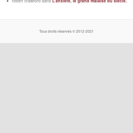
robert crawford
dans
L’anxiété, le grand malaise du siècle.
Tous droits réservés © 2012-2021