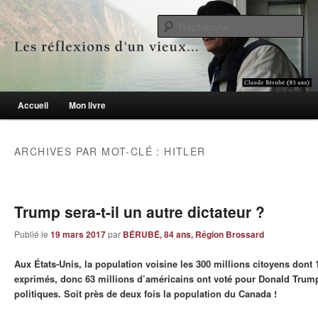
Le blogue des aînés de 65 ans et +
Re
Les réflexions d'un vieux…
Menu principal
Accueil
Mon livre
Aller au contenu principal
Aller au contenu secondaire
ARCHIVES PAR MOT-CLÉ :
HITLER
Trump sera-t-il un autre dictateur ?
Publié le
19 mars 2017
par
BÉRUBÉ, 84 ans, Région Brossard
Aux États-Unis, la population voisine les 300 millions citoyens dont 
exprimés, donc 63 millions d’américains ont voté pour Donald Trump
politiques. Soit près de deux fois la population du Canada !