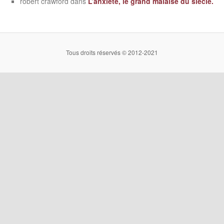
robert crawford
dans
L’anxiété, le grand malaise du siècle.
Tous droits réservés © 2012-2021