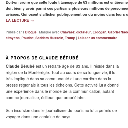
Doit-on croire que cette foule titanesque de 63 millions est entièreme
doit bien y avoir parmi ces partisans plusieurs millions de personnes
avisées. Qui osent s’afficher publiquement ou du moins dans leurs c
LA LECTURE
→
Publié dans
Blogue
|
Marqué avec
Chavaez
,
dictateur
,
Erdogan
,
Gabriel Nad
citoyens
,
Poutine
,
Saddam Hussein
,
Trump
|
Laisser un commentaire
À PROPOS DE CLAUDE BÉRUBÉ
Claude Bérubé
est un retraité âgé de 83 ans. Il réside dans la
région de la Montérégie. Tout au cours de sa longue vie, il fut
très impliqué dans sa communauté et une carrière dans la
presse régionale à tous les échelons. Cette activité lui a donné
une expérience dans le monde de la communication, autant
comme journaliste, éditeur, que propriétaire.
Son incursion dans le journalisme de tourisme lui a permis de
voyager dans une centaine de pays.