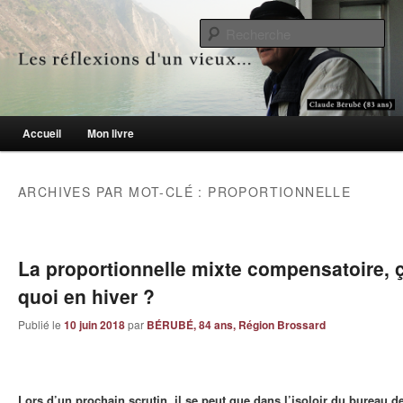
Le blogue des aînés de 65 ans et +
Re
Les réflexions d'un vieux…
Menu principal
Accueil
Mon livre
Aller au contenu principal
Aller au contenu secondaire
ARCHIVES PAR MOT-CLÉ :
PROPORTIONNELLE
La proportionnelle mixte compensatoire,
quoi en hiver ?
Publié le
10 juin 2018
par
BÉRUBÉ, 84 ans, Région Brossard
Lors d’un prochain scrutin, il se peut que dans l’isoloir du bureau