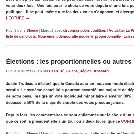
voter deux fois. Une fois pour le choix de votre député et une fois po
politique. Il se peut même que les deux votes s’opposent et diverge
LECTURE
→
Publié dans
Blogue
|
Marqué avec
circonscription
,
coalition
,
l'Actualité
,
La P
liste de candidats
,
Mouvement démocratie nouvelle
,
proportionnelle
|
Laiss
Élections : les proportionnelles ou autres
Publié le
15 mai 2016
par
BÉRUBÉ, 84 ans, Région Brossard
Justin Trudeau a déclaré que le Canada aura un nouveau mode électo
scrutin. Le système actuel lui a pourtant accordé une majorité de dép
de notre pays, malgré un vote individuel minoritaire d’environ 38%.
dépasse le 50% de la majorité simple des votes presque jamais.
Depuis lors, les commentaires se sont enflammés sur le choix d’un
que ce soit la présidentielle à un tour ou à deux tours, que ce
CONTI
Publié dans
Blogue
|
Marqué avec
démocratiie
,
majorité
,
minorité
,
préférenti