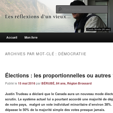
Le blogue des aînés de 65 ans et +
Re
Les réflexions d'un vieux…
Menu principal
Accueil
Mon livre
Aller au contenu principal
Aller au contenu secondaire
ARCHIVES PAR MOT-CLÉ :
DÉMOCRATIIE
Élections : les proportionnelles ou autres
Publié le
15 mai 2016
par
BÉRUBÉ, 84 ans, Région Brossard
Justin Trudeau a déclaré que le Canada aura un nouveau mode électo
scrutin. Le système actuel lui a pourtant accordé une majorité de dép
de notre pays, malgré un vote individuel minoritaire d’environ 38%.
dépasse le 50% de la majorité simple des votes presque jamais.