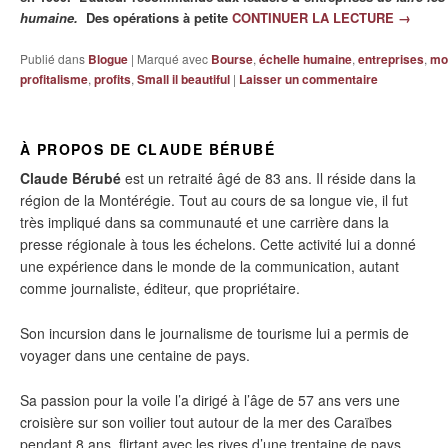
humaine.
Des opérations à petite
CONTINUER LA LECTURE
→
Publié dans
Blogue
|
Marqué avec
Bourse
,
échelle humaine
,
entreprises
,
mon
profitalisme
,
profits
,
Small il beautiful
|
Laisser un commentaire
À PROPOS DE CLAUDE BÉRUBÉ
Claude Bérubé
est un retraité âgé de 83 ans. Il réside dans la
région de la Montérégie. Tout au cours de sa longue vie, il fut
très impliqué dans sa communauté et une carrière dans la
presse régionale à tous les échelons. Cette activité lui a donné
une expérience dans le monde de la communication, autant
comme journaliste, éditeur, que propriétaire.
Son incursion dans le journalisme de tourisme lui a permis de
voyager dans une centaine de pays.
Sa passion pour la voile l’a dirigé à l’âge de 57 ans vers une
croisière sur son voilier tout autour de la mer des Caraïbes
pendant 8 ans, flirtant avec les rives d’une trentaine de pays.