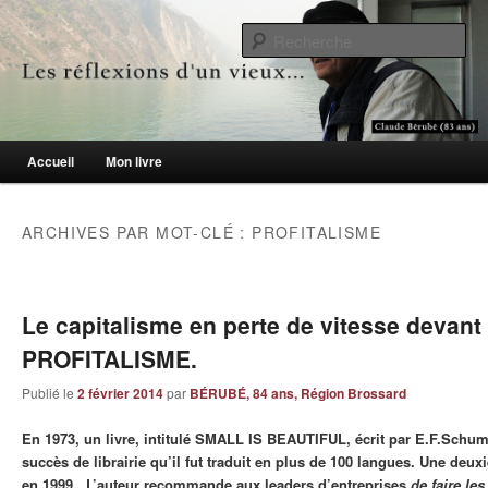
Le blogue des aînés de 65 ans et +
Re
Les réflexions d'un vieux…
Menu principal
Accueil
Mon livre
Aller au contenu principal
Aller au contenu secondaire
ARCHIVES PAR MOT-CLÉ :
PROFITALISME
Le capitalisme en perte de vitesse devant 
PROFITALISME.
Publié le
2 février 2014
par
BÉRUBÉ, 84 ans, Région Brossard
En 1973, un livre, intitulé SMALL IS BEAUTIFUL, écrit par E.F.Schum
succès de librairie qu’il fut traduit en plus de 100 langues. Une deu
en 1999. L’auteur recommande aux leaders d’entreprises
de faire les