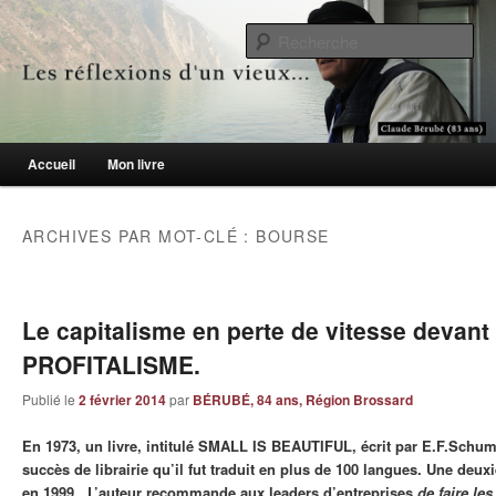
Le blogue des aînés de 65 ans et +
Re
Les réflexions d'un vieux…
Menu principal
Accueil
Mon livre
Aller au contenu principal
Aller au contenu secondaire
ARCHIVES PAR MOT-CLÉ :
BOURSE
Le capitalisme en perte de vitesse devant 
PROFITALISME.
Publié le
2 février 2014
par
BÉRUBÉ, 84 ans, Région Brossard
En 1973, un livre, intitulé SMALL IS BEAUTIFUL, écrit par E.F.Schum
succès de librairie qu’il fut traduit en plus de 100 langues. Une deu
en 1999. L’auteur recommande aux leaders d’entreprises
de faire les