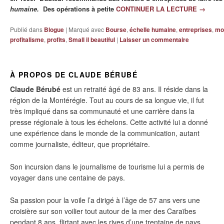
humaine.
Des opérations à petite
CONTINUER LA LECTURE
→
Publié dans
Blogue
|
Marqué avec
Bourse
,
échelle humaine
,
entreprises
,
mon
profitalisme
,
profits
,
Small il beautiful
|
Laisser un commentaire
À PROPOS DE CLAUDE BÉRUBÉ
Claude Bérubé
est un retraité âgé de 83 ans. Il réside dans la
région de la Montérégie. Tout au cours de sa longue vie, il fut
très impliqué dans sa communauté et une carrière dans la
presse régionale à tous les échelons. Cette activité lui a donné
une expérience dans le monde de la communication, autant
comme journaliste, éditeur, que propriétaire.
Son incursion dans le journalisme de tourisme lui a permis de
voyager dans une centaine de pays.
Sa passion pour la voile l’a dirigé à l’âge de 57 ans vers une
croisière sur son voilier tout autour de la mer des Caraïbes
pendant 8 ans, flirtant avec les rives d’une trentaine de pays.