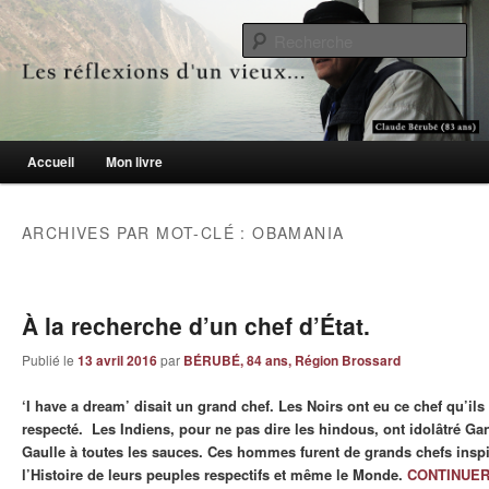
Le blogue des aînés de 65 ans et +
Re
Les réflexions d'un vieux…
Menu principal
Accueil
Mon livre
Aller au contenu principal
Aller au contenu secondaire
ARCHIVES PAR MOT-CLÉ :
OBAMANIA
À la recherche d’un chef d’État.
Publié le
13 avril 2016
par
BÉRUBÉ, 84 ans, Région Brossard
‘I have a dream’ disait un grand chef. Les Noirs ont eu ce chef qu’ils 
respecté. Les Indiens, pour ne pas dire les hindous, ont idolâtré Ga
Gaulle à toutes les sauces. Ces hommes furent de grands chefs insp
l’Histoire de leurs peuples respectifs et même le Monde.
CONTINUER