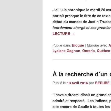
J’ai lu la chronique le mardi 26 a
portait presque le titre de ce text
début du mandat de Justin Trudeau
lourdement chargé et ses premie
LECTURE
→
Publié dans
Blogue
|
Marqué avec
A
Lysiane Gagnon
,
Onrario
,
Québec
À la recherche d’un 
Publié le
13 avril 2016
par
BÉRUBÉ, 
‘I have a dream’ disait un grand ch
admiré et respecté. Les Indiens, 
cite encore de Gaulle à toutes l