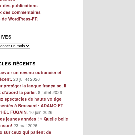
x des publications
x des commentaires
e de WordPress-FR
IVES
es
CLES RÉCENTS
cevoir un revenu outrancier et
écent.
20 juillet 2026
r protéger la langue française, il
t d’abord la parler.
8 juillet 2026
x spectacles de haute voltige
sentés à Brossard : ADAMO ET
CHEL FUGAIN.
10 juin 2026
es jeunes années ! » Quelle belle
anson!
23 mai 2026
o sur ceux qui parlent de