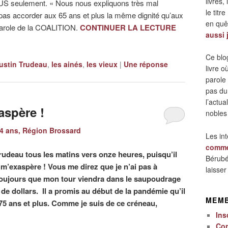
livres,
S seulement. « Nous nous expliquons très mal
le titre
pas accorder aux 65 ans et plus la même dignité qu’aux
en quêt
-parole de la COALITION.
CONTINUER LA LECTURE
aussi 
Ce blo
ustin Trudeau
,
les ainés
,
les vieux
|
Une
réponse
livre 
parole
pas du
l’actua
aspère !
nobles
4 ans, Région Brossard
Les in
comme
Trudeau tous les matins vers onze heures, puisqu’il
Bérubé
l m’exaspère ! Vous me direz que je n’ai pas à
laisse
e toujours que mon tour viendra dans le saupoudrage
 de dollars. Il a promis au début de la pandémie qu’il
MEM
75 ans et plus. Comme je suis de ce créneau,
Ins
Co