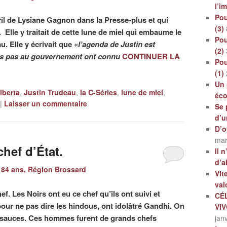
l’i
Pou
vril de Lysiane Gagnon dans la Presse-plus et qui
(3)
e. Elle y traitait de cette lune de miel qui embaume le
Pou
. Elle y écrivait que «
l’agenda de Justin est
(2)
rs pas au gouvernement ont connu
CONTINUER LA
Pou
(1)
Un 
lberta
,
Justin Trudeau
,
la C-Séries
,
lune de miel
,
éc
|
Laisser un commentaire
Se 
d’u
D’o
mar
chef d’État.
Il 
d’a
84 ans, Région Brossard
Vit
val
ef. Les Noirs ont eu ce chef qu’ils ont suivi et
CÉ
pour ne pas dire les hindous, ont idolâtré Gandhi. On
VI
es sauces. Ces hommes furent de grands chefs
jan