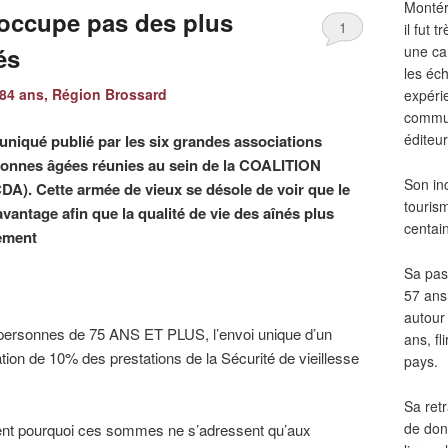
Montér
’occupe pas des plus
1
il fut
és
une ca
les éch
84 ans, Région Brossard
expéri
commun
éditeur
uniqué publié par les six grandes associations
sonnes âgées réunies au sein de la COALITION
Son in
. Cette armée de vieux se désole de voir que le
touris
ntage afin que la qualité de vie des aînés plus
centai
lement
Sa pass
57 ans 
autour
 personnes de 75 ANS ET PLUS, l’envoi unique d’un
ans, fl
ation de 10% des prestations de la Sécurité de vieillesse
pays.
Sa retr
de don
ent pourquoi ces sommes ne s’adressent qu’aux