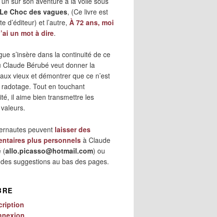
 l’un sur son aventure à la voile sous
Le Choc des vagues
, (Ce livre est
e d’éditeur) et l’autre,
À 72 ans, moi
j’ai un mot à dire
.
gue s’insère dans la continuité de ce
où Claude Bérubé veut donner la
 aux vieux et démontrer que ce n’est
 radotage. Tout en touchant
lité, il aime bien transmettre les
 valeurs.
ternautes peuvent
laisser des
ntaires plus personnels
à Claude
 (
allo.picasso@hotmail.com
) ou
r des suggestions au bas des pages.
BRE
cription
nnexion