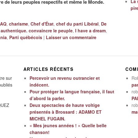
La 
ire de leurs peuples respectifs et même le Monde.
pir
CAQ
,
charisme
,
Chef d'État
,
chef du parti Libéral
,
De
uthentique. convaincre le peuple
,
I have a dream
,
nia
,
Parti québécois
|
Laisser un commentaire
ARTICLES RÉCENTS
COM
tre sur
Percevoir un revenu outrancier et
Ro
publiés
indécent.
par
Pour protéger la langue française, il faut
rob
d’abord la parler.
PA
IQUEZ
Deux spectacles de haute voltige
rob
présentés à Brossard : ADAMO ET
mal
MICHEL FUGAIN.
« Mes jeunes années ! » Quelle belle
chanson!