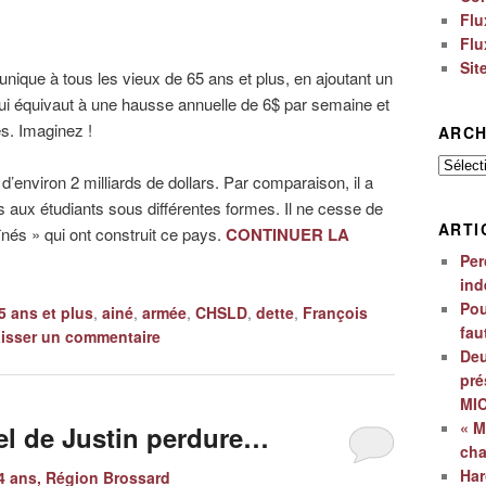
Flu
Flu
Sit
 unique à tous les vieux de 65 ans et plus, en ajoutant un
ui équivaut à une hausse annuelle de 6$ par semaine et
s. Imaginez !
ARCH
Archiv
’environ 2 milliards de dollars. Par comparaison, il a
rs aux étudiants sous différentes formes. Il ne cesse de
ARTI
înés » qui ont construit ce pays.
CONTINUER LA
Per
ind
Pou
5 ans et plus
,
ainé
,
armée
,
CHSLD
,
dette
,
François
fau
isser un commentaire
Deu
pré
MI
« M
el de Justin perdure…
ch
Har
 ans, Région Brossard