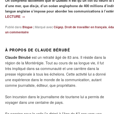
On comprend facilement que le Québec n’est qu’un îlot où fleurit la c
d’une mer, que dis-je, d’un océan anglophone de 400 millions d’indivi
langue anglaise s’impose pour aborder les communications à l’extér
LECTURE
→
Publié dans
Blogue
|
Marqué avec
Cégep
,
Droit de travailler en français
,
édu
un commentaire
À PROPOS DE CLAUDE BÉRUBÉ
Claude Bérubé
est un retraité âgé de 83 ans. Il réside dans la
région de la Montérégie. Tout au cours de sa longue vie, il fut
très impliqué dans sa communauté et une carrière dans la
presse régionale à tous les échelons. Cette activité lui a donné
une expérience dans le monde de la communication, autant
comme journaliste, éditeur, que propriétaire.
Son incursion dans le journalisme de tourisme lui a permis de
voyager dans une centaine de pays.
Sa passion pour la voile l’a dirigé à l’âge de 57 ans vers une