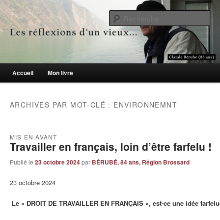
Le blogue des aînés de 65 ans et +
Re
Les réflexions d'un vieux…
Menu principal
Accueil
Mon livre
Aller au contenu principal
Aller au contenu secondaire
ARCHIVES PAR MOT-CLÉ :
ENVIRONNEMNT
MIS EN AVANT
Travailler en français, loin d’être farfelu !
Publié le
23 octobre 2024
par
BÉRUBÉ, 84 ans, Région Brossard
23 octobre 2024
Le « DROIT DE TRAVAILLER EN FRANÇAIS », est-ce une idée farfel