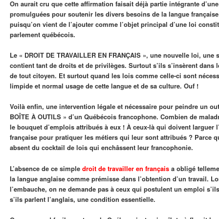
On aurait cru que cette affirmation faisait déjà partie intégrante d’un
promulguées pour soutenir les divers besoins de la langue français
puisqu’on vient de l’ajouter comme l’objet principal d’une loi consti
parlement québécois.
Le « DROIT DE TRAVAILLER EN FRANÇAIS », une nouvelle loi, une si
contient tant de droits et de privilèges. Surtout s’ils s’insèrent dans 
de tout citoyen. Et surtout quand les lois comme celle-ci sont nécess
limpide et normal usage de cette langue et de sa culture. Ouf !
Voilà enfin, une intervention légale et nécessaire pour peindre un out
BOÎTE À OUTILS » d’un Québécois francophone. Combien de maladre
le bouquet d’emplois attribués à eux ! À ceux-là qui doivent larguer 
française pour pratiquer les métiers qui leur sont attribués ? Parce q
absent du cocktail de lois qui enchâssent leur francophonie.
L’absence de ce simple
droit de travailler en français
a obligé tellem
la langue anglaise comme prémisse dans l’obtention d’un travail. Lo
l’embauche, on ne demande pas à ceux qui postulent un emploi s’ils 
s’ils parlent l’anglais, une condition essentielle.