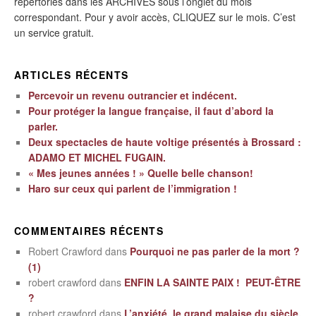
répertoriés dans les ARCHIVES sous l’onglet du mois
correspondant. Pour y avoir accès, CLIQUEZ sur le mois. C’est
un service gratuit.
ARTICLES RÉCENTS
Percevoir un revenu outrancier et indécent.
Pour protéger la langue française, il faut d’abord la
parler.
Deux spectacles de haute voltige présentés à Brossard :
ADAMO ET MICHEL FUGAIN.
« Mes jeunes années ! » Quelle belle chanson!
Haro sur ceux qui parlent de l’immigration !
COMMENTAIRES RÉCENTS
Robert Crawford
dans
Pourquoi ne pas parler de la mort ?
(1)
robert crawford
dans
ENFIN LA SAINTE PAIX ! PEUT-ÊTRE
?
robert crawford
dans
L’anxiété, le grand malaise du siècle.