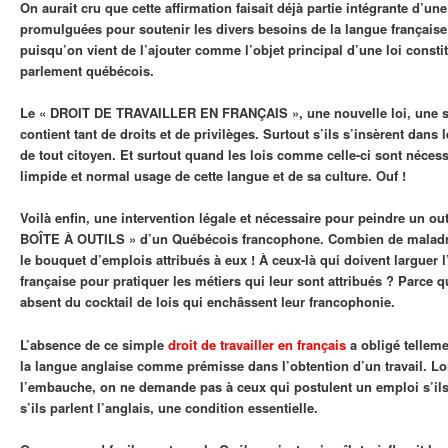
On aurait cru que cette affirmation faisait déjà partie intégrante d’un
promulguées pour soutenir les divers besoins de la langue français
puisqu’on vient de l’ajouter comme l’objet principal d’une loi consti
parlement québécois.
Le « DROIT DE TRAVAILLER EN FRANÇAIS », une nouvelle loi, une si
contient tant de droits et de privilèges. Surtout s’ils s’insèrent dans 
de tout citoyen. Et surtout quand les lois comme celle-ci sont nécess
limpide et normal usage de cette langue et de sa culture. Ouf !
Voilà enfin, une intervention légale et nécessaire pour peindre un out
BOÎTE À OUTILS » d’un Québécois francophone. Combien de maladre
le bouquet d’emplois attribués à eux ! À ceux-là qui doivent larguer 
française pour pratiquer les métiers qui leur sont attribués ? Parce q
absent du cocktail de lois qui enchâssent leur francophonie.
L’absence de ce simple
droit de travailler en français
a obligé tellem
la langue anglaise comme prémisse dans l’obtention d’un travail. Lo
l’embauche, on ne demande pas à ceux qui postulent un emploi s’ils 
s’ils parlent l’anglais, une condition essentielle.