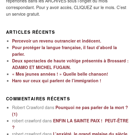
répertoriés dans les ARCHIVES sous l’onglet du mois
correspondant. Pour y avoir accès, CLIQUEZ sur le mois. C’est
un service gratuit.
ARTICLES RÉCENTS
Percevoir un revenu outrancier et indécent.
Pour protéger la langue française, il faut d’abord la
parler.
Deux spectacles de haute voltige présentés à Brossard :
ADAMO ET MICHEL FUGAIN.
« Mes jeunes années ! » Quelle belle chanson!
Haro sur ceux qui parlent de l’immigration !
COMMENTAIRES RÉCENTS
Robert Crawford
dans
Pourquoi ne pas parler de la mort ?
(1)
robert crawford
dans
ENFIN LA SAINTE PAIX ! PEUT-ÊTRE
?
robert crawford
dans
L’anxiété, le grand malaise du siècle.