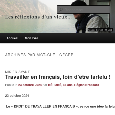
Le blogue des aînés de 65 ans et +
Re
Les réflexions d'un vieux…
Menu principal
Accueil
Mon livre
Aller au contenu principal
Aller au contenu secondaire
ARCHIVES PAR MOT-CLÉ :
CÉGEP
MIS EN AVANT
Travailler en français, loin d’être farfelu !
Publié le
23 octobre 2024
par
BÉRUBÉ, 84 ans, Région Brossard
23 octobre 2024
Le « DROIT DE TRAVAILLER EN FRANÇAIS », est-ce une idée farfel