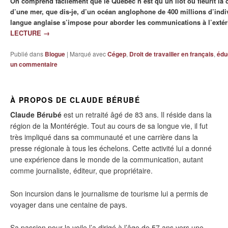
On comprend facilement que le Québec n’est qu’un îlot où fleurit la c
d’une mer, que dis-je, d’un océan anglophone de 400 millions d’indivi
langue anglaise s’impose pour aborder les communications à l’extér
LECTURE
→
Publié dans
Blogue
|
Marqué avec
Cégep
,
Droit de travailler en français
,
édu
un commentaire
À PROPOS DE CLAUDE BÉRUBÉ
Claude Bérubé
est un retraité âgé de 83 ans. Il réside dans la
région de la Montérégie. Tout au cours de sa longue vie, il fut
très impliqué dans sa communauté et une carrière dans la
presse régionale à tous les échelons. Cette activité lui a donné
une expérience dans le monde de la communication, autant
comme journaliste, éditeur, que propriétaire.
Son incursion dans le journalisme de tourisme lui a permis de
voyager dans une centaine de pays.
Sa passion pour la voile l’a dirigé à l’âge de 57 ans vers une