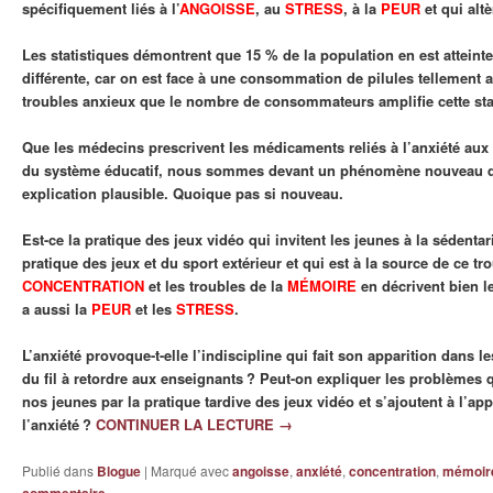
spécifiquement liés à l’
ANGOISSE
, au
STRESS
, à la
PEUR
et qui alt
Les statistiques démontrent que 15 % de la population en est atteinte.
différente, car on est face à une consommation de pilules tellement
troubles anxieux que le nombre de consommateurs amplifie cette stat
Que les médecins prescrivent les médicaments reliés à l’anxiété aux
du système éducatif, nous sommes devant un phénomène nouveau q
explication plausible. Quoique pas si nouveau.
Est-ce la pratique des jeux vidéo qui invitent les jeunes à la sédentar
pratique des jeux et du sport extérieur et qui est à la source de ce tr
CONCENTRATION
et les troubles de la
MÉMOIRE
en décrivent bien l
a aussi la
PEUR
et les
STRESS
.
L’anxiété provoque-t-elle l’indiscipline qui fait son apparition dans l
du fil à retordre aux enseignants ? Peut-on expliquer les problèmes 
nos jeunes par la pratique tardive des jeux vidéo et s’ajoutent à l’ap
l’anxiété ?
CONTINUER LA LECTURE
→
Publié dans
Blogue
|
Marqué avec
angoisse
,
anxiété
,
concentration
,
mémoir
commentaire