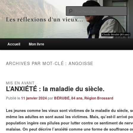
Le blogue des aînés de 65 ans et +
Re
Les réflexions d'un vieux…
Menu principal
Accueil
Mon livre
Aller au contenu principal
Aller au contenu secondaire
ARCHIVES PAR MOT-CLÉ :
ANGOISSE
MIS EN AVANT
L’ANXIÉTÉ : la maladie du siècle.
Publié le
11 janvier 2024
par
BÉRUBÉ, 84 ans, Région Brossard
Les jeunes comme les vieux sont victimes de la maladie du siècle, soi
même les adultes en sont aussi les victimes. Mais, qu’est-il arrivé po
population ingère ces pilules pour lutter contre ce sentiment de nerv
malaise. On peut décrire l’anxiété comme une forme de souffrance 