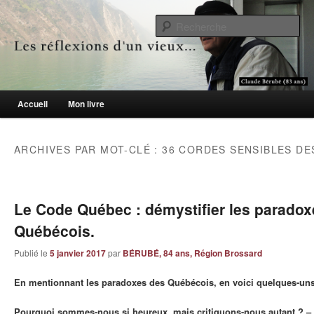
Le blogue des aînés de 65 ans et +
Re
Les réflexions d'un vieux…
Menu principal
Accueil
Mon livre
Aller au contenu principal
Aller au contenu secondaire
ARCHIVES PAR MOT-CLÉ :
36 CORDES SENSIBLES DE
Le Code Québec : démystifier les paradox
Québécois.
Publié le
5 janvier 2017
par
BÉRUBÉ, 84 ans, Région Brossard
En mentionnant les paradoxes des Québécois, en voici quelques-uns
Pourquoi sommes-nous si heureux, mais critiquons-nous autant ? –