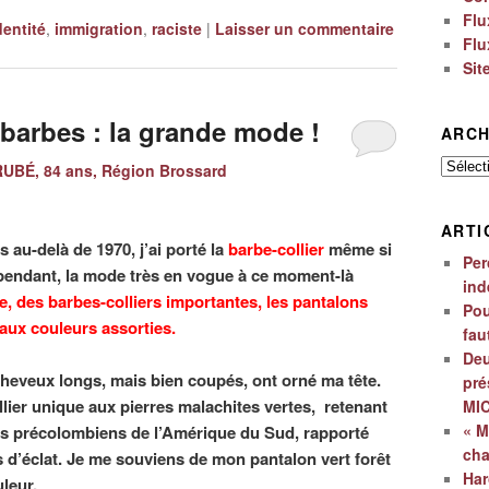
Flu
dentité
,
immigration
,
raciste
|
Laisser un commentaire
Flu
Sit
 barbes : la grande mode !
ARCH
Archiv
UBÉ, 84 ans, Région Brossard
ARTI
 au-delà de 1970, j’ai porté la
barbe-collier
même si
Per
ependant, la mode très en vogue à ce moment-là
ind
, des barbes-colliers importantes, les pantalons
Pou
 aux couleurs assorties.
fau
Deu
heveux longs, mais bien coupés, ont orné ma tête.
pré
lier unique aux pierres malachites vertes, retenant
MI
« M
ins précolombiens de l’Amérique du Sud, rapporté
ch
 d’éclat. Je me souviens de mon pantalon vert forêt
Har
leur.