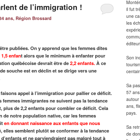
Montér
rlent de l’immigration !
il fut
une ca
4 ans, Région Brossard
les éch
expéri
commun
éditeur
d’être publiées. On y apprend que les femmes dites
à
1,5 enfan
t alors que le minimum à enfanter pour
Son in
lation québécoise devrait être de
2,2 enfants.
À ce
touris
de souche est en déclin et se dirige vers une
centai
.
Sa pass
57 ans 
faisons appel à l’immigration pour pallier ce déficit.
autour
 les femmes immigrantes ne suivent pas la tendance
ans, fl
t, plus de 2,2 enfants pour combler ce déficit. Cela
pays.
on de notre population native, car les femmes
it
en donnant naissance aux enfants que nous
Sa retr
é, elles semblent plutôt se conformer à la tendance
de don
d’enfants et ne parviendraient pas malgré tout à