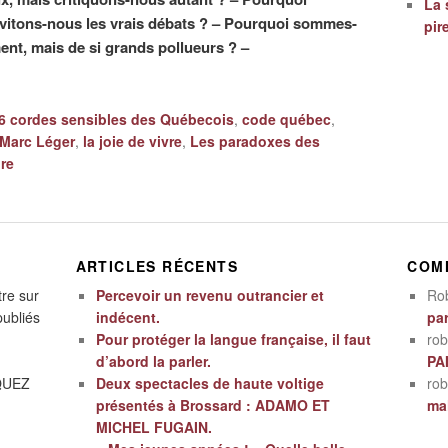
La 
évitons-nous les vrais débats ? – Pourquoi sommes-
pir
nt, mais de si grands pollueurs ? –
6 cordes sensibles des Québecois
,
code québec
,
Marc Léger
,
la joie de vivre
,
Les paradoxes des
re
ARTICLES RÉCENTS
COM
tre sur
Percevoir un revenu outrancier et
Ro
publiés
indécent.
par
Pour protéger la langue française, il faut
rob
d’abord la parler.
PA
IQUEZ
Deux spectacles de haute voltige
rob
présentés à Brossard : ADAMO ET
mal
MICHEL FUGAIN.