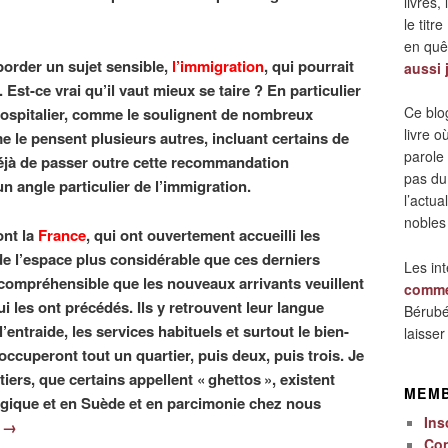
livres,
le titre
en quêt
border un sujet sensible,
l’immigration
, qui pourrait
aussi 
. Est-ce vrai qu’il vaut mieux se taire ? En particulier
Ce blo
hospitalier, comme le soulignent de nombreux
livre 
e le pensent plusieurs autres, incluant certains de
parole
éjà de passer outre cette recommandation
pas du
n angle particulier de l’immigration.
l’actua
nobles
ont la
France
, qui ont ouvertement accueilli les
de l’espace plus considérable que ces derniers
Les in
st compréhensible que les nouveaux arrivants veuillent
comme
i les ont précédés. Ils y retrouvent leur langue
Bérubé
l’entraide, les services habituels et surtout le bien-
laisse
 occuperont tout un quartier, puis deux, puis trois. Je
iers, que certains appellent « ghettos », existent
MEM
lgique et en Suède et en parcimonie chez nous
Ins
E
→
Co