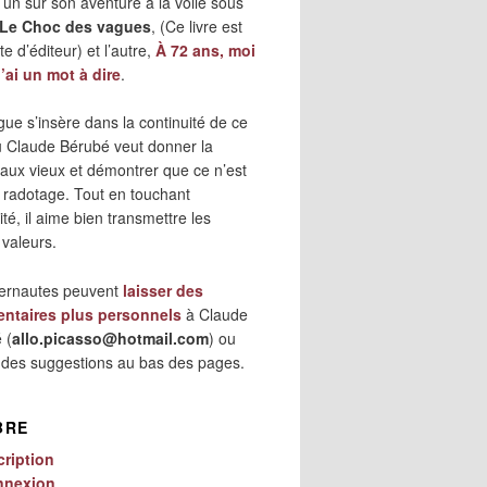
 l’un sur son aventure à la voile sous
Le Choc des vagues
, (Ce livre est
e d’éditeur) et l’autre,
À 72 ans, moi
j’ai un mot à dire
.
gue s’insère dans la continuité de ce
où Claude Bérubé veut donner la
 aux vieux et démontrer que ce n’est
 radotage. Tout en touchant
lité, il aime bien transmettre les
 valeurs.
ternautes peuvent
laisser des
ntaires plus personnels
à Claude
 (
allo.picasso@hotmail.com
) ou
r des suggestions au bas des pages.
BRE
cription
nnexion