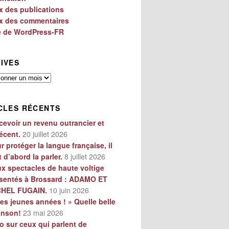
x des publications
x des commentaires
e de WordPress-FR
IVES
es
CLES RÉCENTS
cevoir un revenu outrancier et
écent.
20 juillet 2026
r protéger la langue française, il
t d’abord la parler.
8 juillet 2026
x spectacles de haute voltige
sentés à Brossard : ADAMO ET
CHEL FUGAIN.
10 juin 2026
es jeunes années ! » Quelle belle
anson!
23 mai 2026
o sur ceux qui parlent de