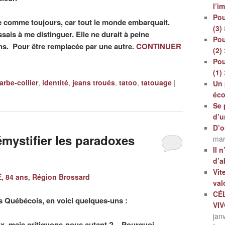
l’i
Pou
ée comme toujours, car tout le monde embarquait.
(3)
ssais à me distinguer. Elle ne durait à peine
Pou
ns. Pour être remplacée par une autre.
CONTINUER
(2)
Pou
(1)
arbe-collier
,
identité
,
jeans troués
,
tatoo
,
tatouage
|
Un 
éc
Se 
d’u
D’o
mystifier les paradoxes
mar
Il 
d’a
Vit
 84 ans, Région Brossard
val
CÉ
 Québécois, en voici quelques-uns :
VI
jan
, mais critiquons-nous autant ? – Pourquoi