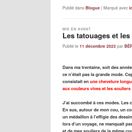
Publié dans
Blogue
|
Marqué avec
i
MIS EN AVANT
Les tatouages et les
Publié le
11 décembre 2023
par
BÉR
Dans ma trentaine, soit des années
ce n’était pas la grande mode. C
consistait en
une chevelure longue
aux couleurs vives et les souliers
J’ai succombé à ces modes. Les c
En sus, autour de mon cou, un col
un médaillon à l’effigie des dess
lors d’un voyage, ne manquait pas
et de mes souliers de la même cou