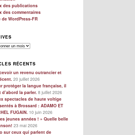
x des publications
x des commentaires
e de WordPress-FR
IVES
es
CLES RÉCENTS
cevoir un revenu outrancier et
écent.
20 juillet 2026
r protéger la langue française, il
t d’abord la parler.
8 juillet 2026
x spectacles de haute voltige
sentés à Brossard : ADAMO ET
CHEL FUGAIN.
10 juin 2026
es jeunes années ! » Quelle belle
anson!
23 mai 2026
o sur ceux qui parlent de