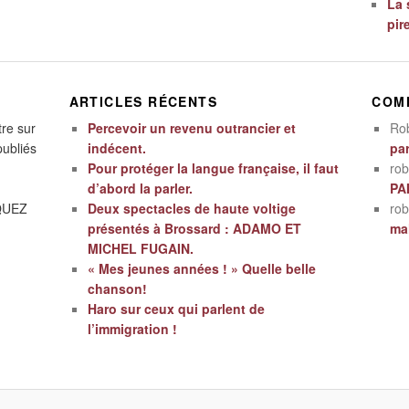
La 
pir
ARTICLES RÉCENTS
COM
tre sur
Percevoir un revenu outrancier et
Ro
publiés
indécent.
par
Pour protéger la langue française, il faut
rob
d’abord la parler.
PA
IQUEZ
Deux spectacles de haute voltige
rob
présentés à Brossard : ADAMO ET
mal
MICHEL FUGAIN.
« Mes jeunes années ! » Quelle belle
chanson!
Haro sur ceux qui parlent de
l’immigration !