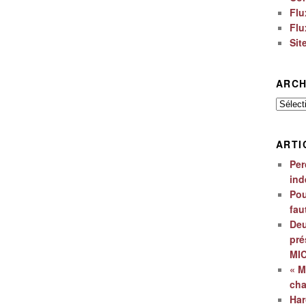
Flu
Flu
Sit
ARCH
Archiv
ARTI
Per
ind
Pou
fau
Deu
pré
MI
« M
ch
Har