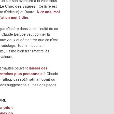
 l’un sur son aventure à la voile sous
Le Choc des vagues
, (Ce livre est
e d’éditeur) et l’autre,
À 72 ans, moi
j’ai un mot à dire
.
gue s’insère dans la continuité de ce
où Claude Bérubé veut donner la
 aux vieux et démontrer que ce n’est
 radotage. Tout en touchant
lité, il aime bien transmettre les
 valeurs.
ternautes peuvent
laisser des
ntaires plus personnels
à Claude
 (
allo.picasso@hotmail.com
) ou
r des suggestions au bas des pages.
BRE
cription
nnexion