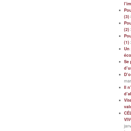
l’i
Pou
(3)
Pou
(2)
Pou
(1)
Un 
éc
Se 
d’u
D’o
mar
Il 
d’a
Vit
val
CÉ
VI
jan