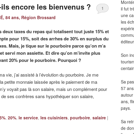
Montér
ils encore les bienvenus ?
1
il fut
une ca
, 84 ans, Région Brossard
les éch
expéri
es deux taxes du repas qui totalisent tout juste 15% et
commun
ompte pour 15%, soit des arrhes de 30% en surplus du
éditeur
es. Mais, je tique sur le pourboire parce qu’on m’a
t servi mon assiette. Et dire qu’on m’invite plus
Son in
ant 20% pour le pourboire. Pourquoi ?
touris
centai
vie, j’ai assisté à l’évolution du pourboire. Je me
 la petite monnaie laissée après le paiement de ma
Sa pass
57 ans 
ur n’y voyait pas là son salaire, mais un complément pour
autour
 de ses confrères sans hypothéquer son salaire,
ans, fl
pays.
5%
,
20%
,
le service
,
les cuisiniers
,
pourboire
,
salaire
|
Sa retr
de don