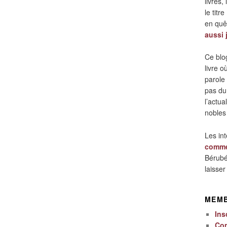
livres,
le titre
en quêt
aussi 
Ce blo
livre 
parole
pas du
l’actua
nobles
Les in
comme
Bérubé
laisse
MEM
Ins
Co