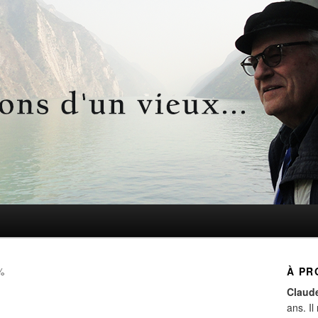
d'un vieux…
%
À PR
Claud
ans. Il