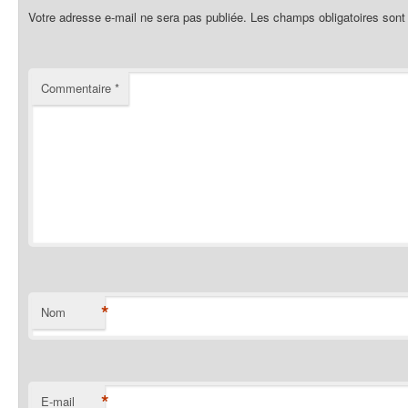
Votre adresse e-mail ne sera pas publiée.
Les champs obligatoires sont
Commentaire
*
*
Nom
*
E-mail