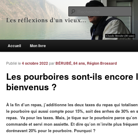
Le blogue des aînés de 65 ans et +
Re
Les réflexions d'un vieux…
Menu principal
Accueil
Mon livre
Aller au contenu principal
Aller au contenu secondaire
Publié le
4 octobre 2022
par
BÉRUBÉ, 84 ans, Région Brossard
Les pourboires sont-ils encore 
bienvenus ?
À la fin d’un repas, j’additionne les deux taxes du repas qui totalisent
le pourboire qui aussi compte pour 15%, soit des arrhes de 30% en 
repas. Va pour les taxes. Mais, je tique sur le pourboire parce qu’on
commande et servi mon assiette. Et dire qu’on m’invite plus fréque
dorénavant 20% pour le pourboire. Pourquoi ?