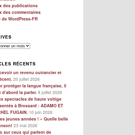
x des publications
x des commentaires
e de WordPress-FR
IVES
es
CLES RÉCENTS
cevoir un revenu outrancier et
écent.
20 juillet 2026
r protéger la langue française, il
t d’abord la parler.
8 juillet 2026
x spectacles de haute voltige
sentés à Brossard : ADAMO ET
CHEL FUGAIN.
10 juin 2026
es jeunes années ! » Quelle belle
anson!
23 mai 2026
o sur ceux qui parlent de