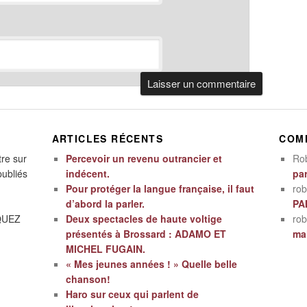
ARTICLES RÉCENTS
COM
tre sur
Percevoir un revenu outrancier et
Ro
publiés
indécent.
par
Pour protéger la langue française, il faut
rob
d’abord la parler.
PA
IQUEZ
Deux spectacles de haute voltige
rob
présentés à Brossard : ADAMO ET
mal
MICHEL FUGAIN.
« Mes jeunes années ! » Quelle belle
chanson!
Haro sur ceux qui parlent de