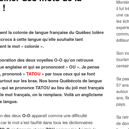
Montér
 !
il fut
une ca
les éch
expéri
ent la colonie de langue française du Québec tolère
commun
rocs à cette langue qu’elle souhaite tant
éditeur
nt le mot « colonie ».
Son in
touris
poration des deux voyelles
O-O qu’on retrouve
centai
ue anglaise et qui se prononcent « OU ». Je pense
, prononcé «
TATOU
» par tous ceux qui se font
Sa pass
surtout sur les bras. Nos bons Québécois de langue
57 ans 
s qui se prononce TATOU au lieu du joli mot français
autour
 le mot français, on le remplace. Voilà un anglicisme
ans, fl
e langue.
pays.
on des deux
O-O
apparaît comme une difficulté
Sa retr
, car le mot s’est faufilé dans tous les dictionnaires
de don