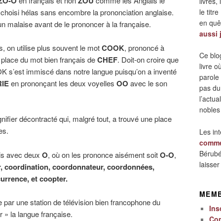
ZO-O
en français et non
ZOU
comme les Anglais le
livres,
 choisi hélas sans encombre la prononciation anglaise.
le titre
en quêt
un malaise avant de le prononcer à la française.
aussi 
, on utilise plus souvent le mot
COOK
, prononcé à
Ce blo
 place du mot bien français de
CHEF
. Doit-on croire que
livre 
 s’est immiscé dans notre langue puisqu’on a inventé
parole
IE
en prononçant les deux voyelles
OO
avec le son
pas du
l’actua
nobles
gnifier décontracté qui, malgré tout, a trouvé une place
es.
Les in
comme
Bérubé
ais avec deux
O
, où on les prononce aisément soit
O-O
,
laisse
 coordination, coordonnateur, coordonnées,
urrence, et coopter.
MEM
e par une station de télévision bien francophone du
Ins
 » la langue française.
Co