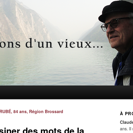
d'un vieux…
Navigation
RUBÉ, 84 ans, Région Brossard
À PR
des
Claud
articles
iner des mots de la
ans. Il