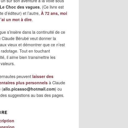
 l’un sur son aventure à la voile sous
Le Choc des vagues
, (Ce livre est
e d’éditeur) et l’autre,
À 72 ans, moi
j’ai un mot à dire
.
gue s’insère dans la continuité de ce
où Claude Bérubé veut donner la
 aux vieux et démontrer que ce n’est
 radotage. Tout en touchant
lité, il aime bien transmettre les
 valeurs.
ternautes peuvent
laisser des
ntaires plus personnels
à Claude
 (
allo.picasso@hotmail.com
) ou
r des suggestions au bas des pages.
BRE
cription
nnexion