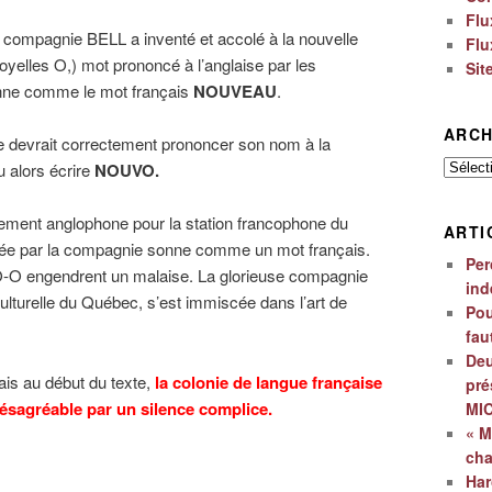
Flu
 compagnie BELL a inventé et accolé à la nouvelle
Flu
yelles O,) mot prononcé à l’anglaise par les
Sit
nne comme le mot français
NOUVEAU
.
ARCH
ne devrait correctement prononcer son nom à la
Archiv
u alors écrire
NOUVO.
ement anglophone pour la station francophone du
ARTI
sée par la compagnie sonne comme un mot français.
Per
 O-O engendrent un malaise. La glorieuse compagnie
ind
turelle du Québec, s’est immiscée dans l’art de
Pou
fau
Deu
is au début du texte,
la colonie de langue française
pré
désagréable par un silence complice.
MI
« M
ch
Har