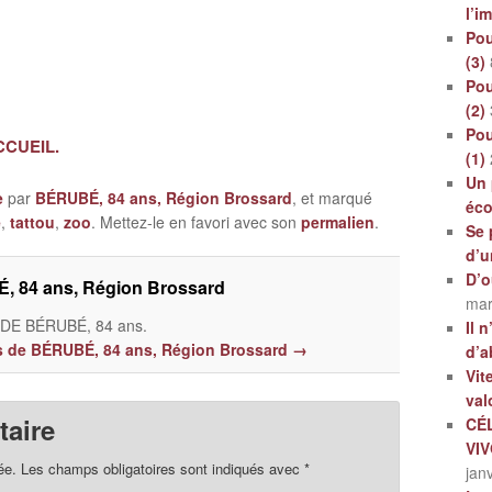
l’i
Pou
(3)
Pou
(2)
Pou
ACCUEIL.
(1)
Un 
e
par
BÉRUBÉ, 84 ans, Région Brossard
, et marqué
éc
e
,
tattou
,
zoo
. Mettez-le en favori avec son
permalien
.
Se 
d’u
D’o
, 84 ans, Région Brossard
mar
E BÉRUBÉ, 84 ans.
Il 
les de BÉRUBÉ, 84 ans, Région Brossard
→
d’a
Vit
val
aire
CÉ
VI
ée.
Les champs obligatoires sont indiqués avec
*
jan