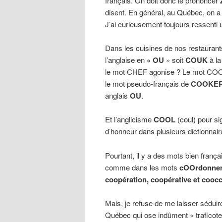
français. On doit donc le prononcer
disent. En général, au Québec, on a
J’ai curieusement toujours ressenti 
Dans les cuisines de nos restaurants
l’anglaise en
« OU
» soit
COUK
à la
le mot CHEF agonise ? Le mot COOK
le mot pseudo-français de
COOKER
anglais
OU
.
Et l’anglicisme
COOL
(coul) pour si
d’honneur dans plusieurs dictionnair
Pourtant, il y a des mots bien franç
comme dans les mots
cOOrdonner,
coopération, coopérative et coocc
Mais, je refuse de me laisser séduir
Québec qui ose indûment « traficoter