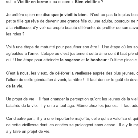
suit «
Vieillir en forme
» ou encore «
Bien vieillir
» ?
Je préfère qu’on me dise
que je vieillis bien
. N’est-ce pas là le plus 
petite fille qui rêve de devenir une grande fille ou une adulte, pourquoi n
à la vieillesse, d’y voir sa propre beauté différente, de profiter de son sav
les rides ?
Voilà une étape de maturité pour peaufiner son être ! Une étape où les so
agréables à l’âme. L’étape où c’est justement cette âme dont il faut pren
oui ! Une étape pour atteindre
la sagesse
et
le bonheur
: l’ultime pinacle 
C’est à nous, les vieux, de célébrer la vieillesse auprès des plus jeunes, 
l’allure de cette génération à venir, la nôtre ! Il faut donner le goût de 
de la vie
.
Un projet de vie ! Il faut changer la perception qu’ont les jeunes de la viei
balafrés de la vie. Il y en a à tout âge. Même chez les jeunes. Il faut adou
Car d’autre part, il y a une importante majorité, celle qui se valorise et qu
de cette vieillesse dont les années se prolongent sans cesse. Il a y là ma
à y faire un projet de vie.