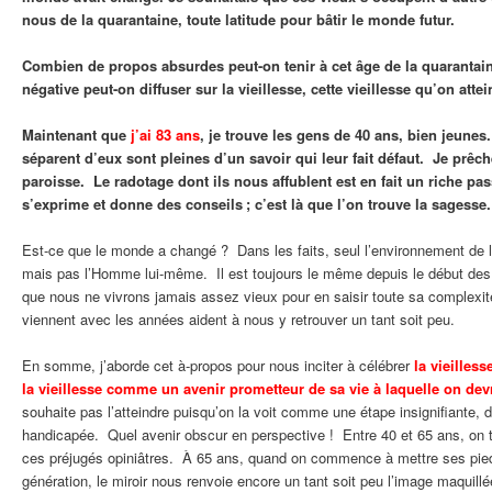
nous de la quarantaine, toute latitude pour bâtir le monde futur.
Combien de propos absurdes peut-on tenir à cet âge de la quarantaine
négative peut-on diffuser sur la vieillesse, cette vieillesse qu’on atte
Maintenant que
j’ai 83 ans
, je trouve les gens de 40 ans, bien jeune
séparent d’eux sont pleines d’un savoir qui leur fait défaut. Je pr
paroisse. Le radotage dont ils nous affublent est en fait un riche pas
s’exprime et donne des conseils ; c’est là que l’on trouve la sagesse
Est-ce que le monde a changé ? Dans les faits, seul l’environnement de 
mais pas l’Homme lui-même. Il est toujours le même depuis le début des
que nous ne vivrons jamais assez vieux pour en saisir toute sa complexi
viennent avec les années aident à nous y retrouver un tant soit peu.
En somme, j’aborde cet à-propos pour nous inciter à célébrer
la vieilless
la vieillesse comme un avenir prometteur de sa vie à laquelle on devr
souhaite pas l’atteindre puisqu’on la voit comme une étape insignifiante, 
handicapée. Quel avenir obscur en perspective ! Entre 40 et 65 ans, on 
ces préjugés opiniâtres. À 65 ans, quand on commence à mettre ses pied
génération, le miroir nous renvoie encore un tant soit peu l’image maquillé