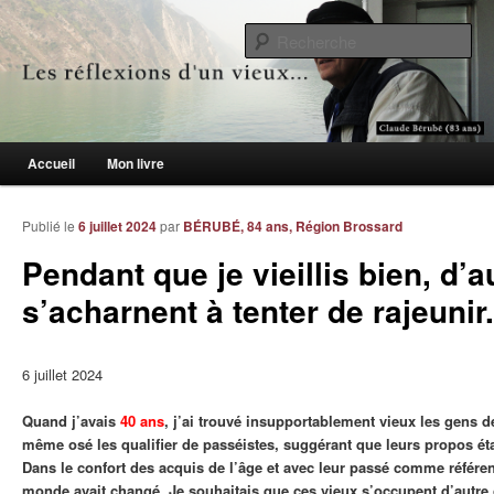
Le blogue des aînés de 65 ans et +
Re
Les réflexions d'un vieux…
Menu principal
Accueil
Mon livre
Aller au contenu principal
Aller au contenu secondaire
Publié le
6 juillet 2024
par
BÉRUBÉ, 84 ans, Région Brossard
Pendant que je vieillis bien, d’a
s’acharnent à tenter de rajeunir.
6 juillet 2024
Quand j’avais
40 ans
, j’ai trouvé insupportablement vieux les gens d
même osé les qualifier de passéistes, suggérant que leurs propos ét
Dans le confort des acquis de l’âge et avec leur passé comme référenc
monde avait changé. Je souhaitais que ces vieux s’occupent d’autre 