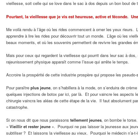
vieillesse, soit celle qui se love dans le sac à dos depuis un bon bout de
Pourtant, la vieillesse que je vis est heureuse, active et féconde. Un
Me voilà rendu à l’âge où les rides commencent à orner les yeux rieurs. L’
apprendre à lire les rides pour découvrir tout un monde. L’âge où les vieil
beaux moments, et où les souvenirs permettent de revivre les grandes ém
Mais pour ceux qui regardent la vieillesse qui pourrit dans leur sac à dos,
rajeunissement physique apparaît comme l’issue qui arrête le temps.
Accroire la prospérité de cette industrie prospère qui propose les pseudo-
Pour paraître
plus jeune
, on s’habillera à la mode, on s’enduira de crème
quelques injections de botox par ici, par là. Et pour vaincre les aspects le
chirurgie vaincra les aléas de cette étape de la vie. Il faut absolument par
catastrophe.
Si on nous dit que nous paraissons
tellement jeunes
,
on bombe le torse. 
«
Vieillir et rester jeune
». Pourquoi ne pas laisser la jeunesse aux jeun
subtiliser ? Et laissons la vieillesse au vieux. Pourquoi le médecin n’a-t-