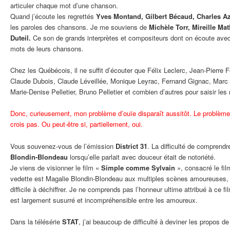
articuler chaque mot d’une chanson.
Quand j’écoute les regrettés
Yves Montand, Gilbert Bécaud, Charles A
les paroles des chansons. Je me souviens de
Michèle Torr, Mireille Ma
Duteil.
Ce son de grands interprètes et compositeurs dont on écoute av
mots de leurs chansons.
Chez les Québécois, il ne suffit d’écouter que Félix Leclerc, Jean-Pierre 
Claude Dubois, Claude Léveillée, Monique Leyrac, Fernand Gignac, Marc 
Marie-Denise Pelletier, Bruno Pelletier et combien d’autres pour saisir l
Donc, curieusement, mon problème d’ouïe disparaît aussitôt. Le problème 
crois pas. Ou peut-être si, partiellement, oui.
Vous souvenez-vous de l’émission
District 31
. La difficulté de comprend
Blondin-Blondeau
lorsqu’elle parlait avec douceur était de notoriété.
Je viens de visionner le film «
Simple comme Sylvain
», consacré le fil
vedette est Magalie Blondin-Blondeau aux multiples scènes amoureuses,
difficile à déchiffrer. Je ne comprends pas l’honneur ultime attribué à ce f
est largement susurré et incompréhensible entre les amoureux.
Dans la télésérie
STAT
, j’ai beaucoup de difficulté à deviner les propos de