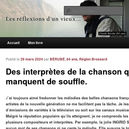
Le blogue des aînés de 65 ans et +
Re
Les réflexions d'un vieux…
Menu principal
Accueil
Mon livre
Aller au contenu principal
Aller au contenu secondaire
Publié le
29 mars 2024
par
BÉRUBÉ, 84 ans, Région Brossard
Des interprètes de la chanson q
manquent de souffle.
J
’ai toujours aimé fredonner les mélodies des belles chansons franç
artistes de la nouvelle génération ne me facilitent pas la tâche. Je les
d’émissions de variétés à la télévision ou soit sur les canaux musica
Malgré la réputation populaire qu’ils atteignent, je ne comprends l
plusieurs compositeurs et interprètes. Par exemple, la jolie INGRID 
aucun mot de ses chansons ni ne capte la mélodie. Elle susurre le to