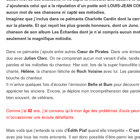
J’ajouterais celui qui a la réputation d’un poète soit LOUIS-JEAN C
aucun mot de ses chansons ni capté ses mélodies.
Imaginez que j’inclus dans ce palmarès Charlotte Cardin dont la carr
sur la planète. Et qui reçoit les plus grands honneurs, dont un Juno.
chanson de son album Les Échardes dont je n’ai compris aucun mot. 
seulement la magnifique mélodie.
Dans ce palmarès j’ajoute entre autres
Cœur de Pirates
. Dans une émissi
duo avec
Julien Clerc
. On ne comprenait aucun mot venant d’elle, tandis q
paroles et les mélodies du chanteur. Hier soir, lors de la super francofête 
chanté,
Hélène
, la chanson fétiche de
Roch Voisine
avec lui. Les paroles
bouche du chanteur.
Il m’arrive quelques fois d’écouter l’émission
Belle et Bum
pour découvrir
apprécier les anciens. Encore, je déplore mon incompréhension des parol
bien souvent, de vétérans.
Comme j’ai
82
ans, j’ai convenu qu’à mon âge des problèmes d’ouïe peuve
m’occasionner une écoute défaillante.
Mais voilà que j’entends la voix d’
Édith Piaf
quand elle interprète «
C’est
avec joie tous les mots enivrants. Il est donc possible d’être parmi les gr