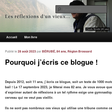
Le blogue des aînés de 65 ans et +
Re
Les réflexions d'un vieux…
Menu principal
Accueil
Mon livre
Aller au contenu principal
Aller au contenu secondaire
Publié le
28 août 2023
par
BÉRUBÉ, 84 ans, Région Brossard
Pourquoi j’écris ce blogue !
Depuis 2012, soit 11 ans, j’écris ce blogue, soit un texte de 1000 m
bail ! Le 17 septembre 2023, je fêterai mes 82 ans. Je vous avoue que 
d’exprimer autant de réflexions à un tel rythme exige une gymnastiq
cerveau qui ne veut pas vieillir.
Ils ne sont pas nombreux ces vieux qui utilise une tribune comme cel