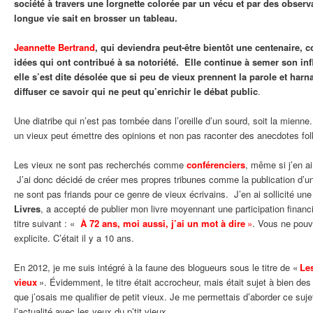
société à travers une lorgnette colorée par un vécu et par des observ
longue vie sait en brosser un tableau.
Jeannette Bertrand
, qui deviendra peut-être bientôt une centenaire, 
idées qui ont contribué à sa notoriété. Elle continue à semer son inf
elle s’est dite désolée que si peu de vieux prennent la parole et harn
diffuser ce savoir qui ne peut qu’enrichir le débat public
.
Une diatribe qui n’est pas tombée dans l’oreille d’un sourd, soit la mienne
un vieux peut émettre des opinions et non pas raconter des anecdotes fol
Les vieux ne sont pas recherchés comme
conférenciers
, même si j’en a
J’ai donc décidé de créer mes propres tribunes comme la publication d’un 
ne sont pas friands pour ce genre de vieux écrivains. J’en ai sollicité une
Livres
, a accepté de publier mon livre moyennant une participation financ
titre suivant : «
À 72 ans, moi aussi, j’ai un mot à dire
»
. Vous ne pouvi
explicite. C’était il y a 10 ans.
En 2012, je me suis intégré à la faune des blogueurs sous le titre de «
Les
vieux
». Évidemment, le titre était accrocheur, mais était sujet à bien des 
que j’osais me qualifier de petit vieux. Je me permettais d’aborder ce su
l’actualité avec les yeux du p’tit vieux.