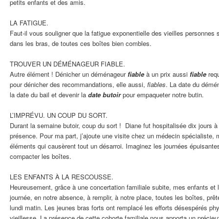
petits enfants et des amis.
LA FATIGUE.
Faut-il vous souligner que la fatigue exponentielle des vieilles personnes s
dans les bras, de toutes ces boîtes bien combles.
TROUVER UN DÉMÉNAGEUR FIABLE.
Autre élément ! Dénicher un déménageur
fiable
à un prix aussi
fiable
requ
pour dénicher des recommandations, elle aussi,
fiables
. La date du démé
la date du bail et devenir la
date butoir
pour empaqueter notre butin.
L’IMPRÉVU. UN COUP DU SORT.
Durant la semaine butoir, coup du sort ! Diane fut hospitalisée dix jours
présence. Pour ma part, j’ajoute une visite chez un médecin spécialiste,
éléments qui causèrent tout un désarroi. Imaginez les journées épuisantes 
compacter les boîtes.
LES ENFANTS À LA RESCOUSSE.
Heureusement, grâce à une concertation familiale subite, mes enfants et l
journée, en notre absence, à remplir, à notre place, toutes les boîtes, prê
lundi matin. Les jeunes bras forts ont remplacé les efforts désespérés ph
vieillesse. La présence de cette cohorte familiale nous apporta un précieux