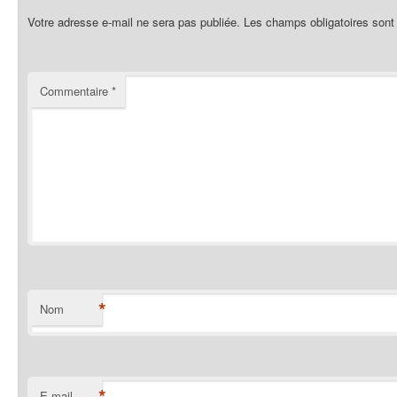
Votre adresse e-mail ne sera pas publiée.
Les champs obligatoires sont
Commentaire
*
*
Nom
*
E-mail