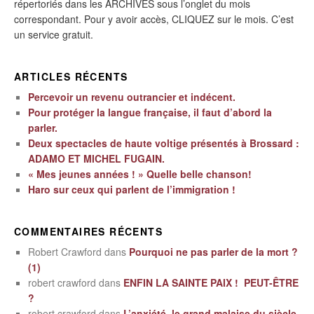
répertoriés dans les ARCHIVES sous l’onglet du mois
correspondant. Pour y avoir accès, CLIQUEZ sur le mois. C’est
un service gratuit.
ARTICLES RÉCENTS
Percevoir un revenu outrancier et indécent.
Pour protéger la langue française, il faut d’abord la
parler.
Deux spectacles de haute voltige présentés à Brossard :
ADAMO ET MICHEL FUGAIN.
« Mes jeunes années ! » Quelle belle chanson!
Haro sur ceux qui parlent de l’immigration !
COMMENTAIRES RÉCENTS
Robert Crawford
dans
Pourquoi ne pas parler de la mort ?
(1)
robert crawford
dans
ENFIN LA SAINTE PAIX ! PEUT-ÊTRE
?
robert crawford
dans
L’anxiété, le grand malaise du siècle.