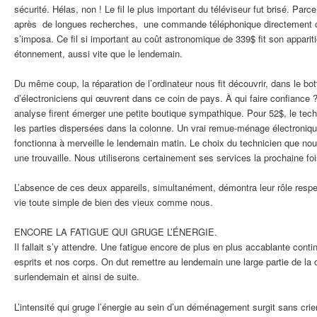
sécurité. Hélas, non ! Le fil le plus important du téléviseur fut brisé. Par
après de longues recherches, une commande téléphonique directement
s’imposa. Ce fil si important au coût astronomique de 339$ fit son appariti
étonnement, aussi vite que le lendemain.
Du même coup, la réparation de l’ordinateur nous fit découvrir, dans le bott
d’électroniciens qui œuvrent dans ce coin de pays. À qui faire confiance 
analyse firent émerger une petite boutique sympathique. Pour 52$, le tech
les parties dispersées dans la colonne. Un vrai remue-ménage électronique
fonctionna à merveille le lendemain matin. Le choix du technicien que nou
une trouvaille. Nous utiliserons certainement ses services la prochaine foi
L’absence de ces deux appareils, simultanément, démontra leur rôle respec
vie toute simple de bien des vieux comme nous.
ENCORE LA FATIGUE QUI GRUGE L’ÉNERGIE.
Il fallait s’y attendre. Une fatigue encore de plus en plus accablante cont
esprits et nos corps. On dut remettre au lendemain une large partie de la
surlendemain et ainsi de suite.
L’intensité qui gruge l’énergie au sein d’un déménagement surgit sans crie