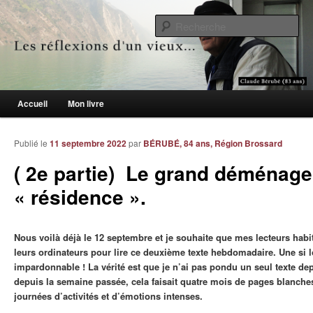
Le blogue des aînés de 65 ans et +
Re
Les réflexions d'un vieux…
Menu principal
Accueil
Mon livre
Aller au contenu principal
Aller au contenu secondaire
Publié le
11 septembre 2022
par
BÉRUBÉ, 84 ans, Région Brossard
( 2e partie) Le grand déménag
« résidence ».
Nous voilà déjà le 12 septembre et je souhaite que mes lecteurs habi
leurs ordinateurs pour lire ce deuxième texte hebdomadaire. Une si 
impardonnable ! La vérité est que je n’ai pas pondu un seul texte dep
depuis la semaine passée, cela faisait quatre mois de pages blanche
journées d’activités et d’émotions intenses.