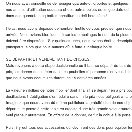
On nous avait conseillé de déménager quarante-cinq boîtes et quelques m
nos articles d’utilisation courante et ces autres objets de longue date qui 
dans ces quarante-cinq boîtes constitue un défi herculéen !
Hélas, nous avons dépassé ce nombre. Inutile de vous préciser que nous 
arrivée. Nous avions bien identifié sur les emballages le nom de la pièce 
doivent être disposées. Sur quelques-unes, nous avions écrit la descript
principaux, alors que nous aurions dû le faire sur chaque boîte.
SE DÉPARTIR ET VENDRE TANT DE CHOSES.
Mais revenons à cette étape décisionnelle où il faut se départir de tant d
prix, les donner ou les jeter dans les poubelles si personne n’en veut. Inim
que nous avons accumulés durant les 15 dernières années.
La valeur en dollars de notre mobilier dont il fallait se départir en a pris 
désillusions ! L’obligation d’en réduire sans fin le prix nous obligeait à fair
Imaginez que nous avons dû même publiciser la gratuité d’un de nos objet
départir. Je pense à cette table en ardoise d’une très grande valeur marc
seul preneur autrement. En offrant de la donner, ce fut la cohue à la porte
Puis, il y eut tous ces accessoires qui devinrent des dons pour équiper 