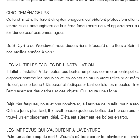
CINQ DÉMÉNAGEURS.
Ce lundi matin, ils furent cinq déménageurs qui vidèrent professionnelle
record et qui aménagèrent de la même façon notre nouvel appartement au
résidence pour personnes âgées.
De St-Cyrille de Wendover, nous découvrions Brossard et le fleuve Saint-La
nos vieilles années à venir.
LES MULTIPLES TÂCHES DE L’INSTALLATION.
Il fallut s’installer. Vider toutes ces boîtes empilées comme un entrepôt 
disposer comme les meubles et les objets selon un ordre utilitaire et mêm
Hé oui, quelle tâche ! Disposer et redisposer tant de fois les meubles. Inv
l’emplacement des cadres et des objets. Oui, toute une tâche !
Déjà très fatigués, nous étions nombreux, à l’arrivée ce jour-là, pour la r
Quinze jours plus tard, il y avait encore quelques boîtes dont le contenu 
trouvé un emplacement idéal. C’étaient sûrement les boîtes en trop.
LES IMPRÉVUS QUI S’AJOUTENT À L’AVENTURE.
Puis, un autre coup du sort ! J’aurais dû transporter le téléviseur et l’ordi