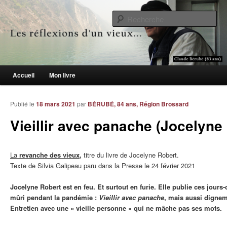
Le blogue des aînés de 65 ans et +
Re
Les réflexions d'un vieux…
Menu principal
Accueil
Mon livre
Aller au contenu principal
Aller au contenu secondaire
Publié le
18 mars 2021
par
BÉRUBÉ, 84 ans, Région Brossard
Vieillir avec panache (Jocelyne
La
revanche des vieux
,
titre du livre de Jocelyne Robert.
Texte de Silvia Galipeau paru dans la Presse le 24 février 2021
Jocelyne Robert est en feu. Et surtout en furie. Elle publie ces jours-
mûri pendant la pandémie :
Vieillir avec panache
,
mais aussi dignem
Entretien avec une « vieille personne » qui ne mâche pas ses mots.