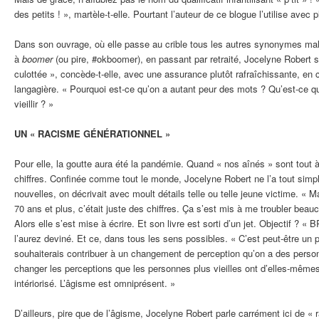
des petits ! », martèle-t-elle. Pourtant l’auteur de ce blogue l’utilise avec pla
Dans son ouvrage, où elle passe au crible tous les autres synonymes ma
à
boomer
(ou pire, #okboomer), en passant par retraité, Jocelyne Robert sa
culottée », concède-t-elle, avec une assurance plutôt rafraîchissante, en 
langagière. « Pourquoi est-ce qu’on a autant peur des mots ? Qu’est-ce 
vieillir ? »
UN « RACISME GÉNÉRATIONNEL »
Pour elle, la goutte aura été la pandémie. Quand « nos aînés » sont tout
chiffres. Confinée comme tout le monde, Jocelyne Robert ne l’a tout simp
nouvelles, on décrivait avec moult détails telle ou telle jeune victime. « 
70 ans et plus, c’était juste des chiffres. Ça s’est mis à me troubler beauc
Alors elle s’est mise à écrire. Et son livre est sorti d’un jet. Objectif
l’aurez deviné. Et ce, dans tous les sens possibles. « C’est peut-être un 
souhaiterais contribuer à un changement de perception qu’on a des personn
changer les perceptions que les personnes plus vieilles ont d’elles-mêmes
intériorisé. L’âgisme est omniprésent. »
D’ailleurs, pire que de l’âgisme, Jocelyne Robert parle carrément ici de «