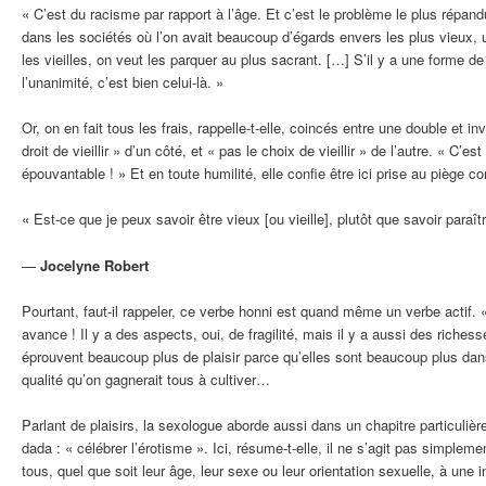
« C’est du racisme par rapport à l’âge. Et c’est le problème le plus répan
dans les sociétés où l’on avait beaucoup d’égards envers les plus vieux, u
les vieilles, on veut les parquer au plus sacrant. […] S’il y a une forme de
l’unanimité, c’est bien celui-là. »
Or, on en fait tous les frais, rappelle-t-elle, coincés entre une double et inv
droit de vieillir » d’un côté, et « pas le choix de vieillir » de l’autre. « C’es
épouvantable ! » Et en toute humilité, elle confie être ici prise au piège 
« Est-ce que je peux savoir être vieux [ou vieille], plutôt que savoir paraît
—
Jocelyne Robert
Pourtant, faut-il rappeler, ce verbe honni est quand même un verbe actif. « [V
avance ! Il y a des aspects, oui, de fragilité, mais il y a aussi des riches
éprouvent beaucoup plus de plaisir parce qu’elles sont beaucoup plus da
qualité qu’on gagnerait tous à cultiver…
Parlant de plaisirs, la sexologue aborde aussi dans un chapitre particulièr
dada : « célébrer l’érotisme ». Ici, résume-t-elle, il ne s’agit pas simpleme
tous, quel que soit leur âge, leur sexe ou leur orientation sexuelle, à une 