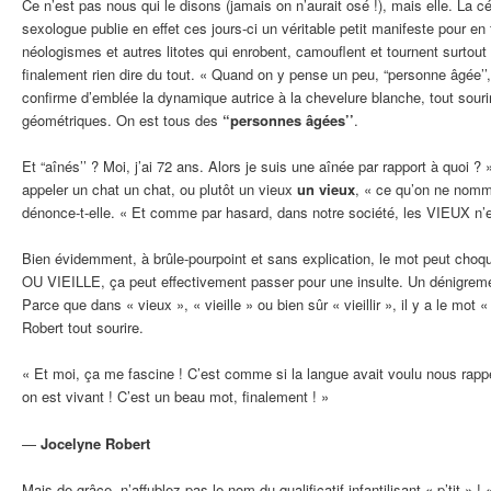
Ce n’est pas nous qui le disons (jamais on n’aurait osé !), mais elle. La 
sexologue publie en effet ces jours-ci un véritable petit manifeste pour e
néologismes et autres litotes qui enrobent, camouflent et tournent surtout
finalement rien dire du tout. « Quand on y pense un peu, “personne âgée’’, 
confirme d’emblée la dynamique autrice à la chevelure blanche, tout sourir
géométriques. On est tous des
“personnes âgées’’
.
Et “aînés’’ ? Moi, j’ai 72 ans. Alors je suis une aînée par rapport à quoi 
appeler un chat un chat, ou plutôt un vieux
un vieux
, « ce qu’on ne nomm
dénonce-t-elle. « Et comme par hasard, dans notre société, les VIEUX n’e
Bien évidemment, à brûle-pourpoint et sans explication, le mot peut choq
OU VIEILLE, ça peut effectivement passer pour une insulte. Un dénigrement
Parce que dans « vieux », « vieille » ou bien sûr « vieillir », il y a le mot 
Robert tout sourire.
« Et moi, ça me fascine ! C’est comme si la langue avait voulu nous rapp
on est vivant ! C’est un beau mot, finalement ! »
—
Jocelyne Robert
Mais de grâce, n’affublez pas le nom du qualificatif infantilisant « p’tit »