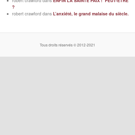
robert crawford
dans
ENFIN LA SAINTE PAIX ! PEUT-ÊTRE
?
robert crawford
dans
L’anxiété, le grand malaise du siècle.
Tous droits réservés © 2012-2021