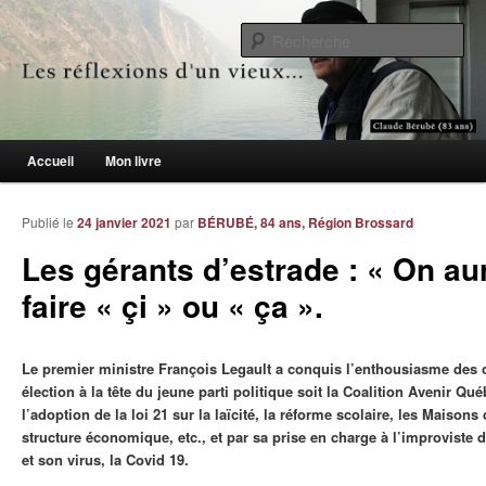
Le blogue des aînés de 65 ans et +
Re
Les réflexions d'un vieux…
Menu principal
Accueil
Mon livre
Aller au contenu principal
Aller au contenu secondaire
Publié le
24 janvier 2021
par
BÉRUBÉ, 84 ans, Région Brossard
Les gérants d’estrade : « On aur
faire « çi » ou « ça ».
Le premier ministre François Legault a conquis l’enthousiasme des 
élection à la tête du jeune parti politique soit la Coalition Avenir Qu
l’adoption de la loi 21 sur la laïcité, la réforme scolaire, les Maison
structure économique, etc., et par sa prise en charge à l’improviste
et son virus, la Covid 19.