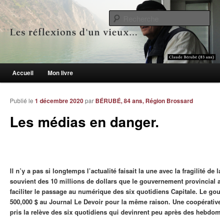
Le blogue des aînés de 65 ans et +
Re
Les réflexions d'un vieux…
Menu principal
Accueil
Mon livre
Aller au contenu principal
Aller au contenu secondaire
Publié le
1 décembre 2020
par
BÉRUBÉ, 84 ans, Région Brossard
Les médias en danger.
Il n’y a pas si longtemps l’actualité faisait la une avec la fragilité d
souvient des 10 millions de dollars que le gouvernement provincial a
faciliter le passage au numérique des six quotidiens Capitale. Le gou
500,000 $ au Journal Le Devoir pour la même raison. Une coopérativ
pris la relève des six quotidiens qui devinrent peu après des hebdo