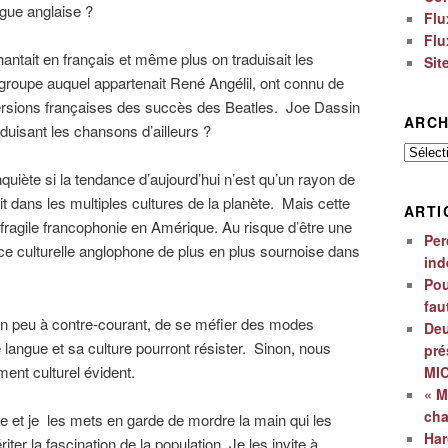
gue anglaise ?
Flu
Flu
ntait en français et même plus on traduisait les
Sit
 groupe auquel appartenait René Angélil, ont connu de
versions françaises des succès des Beatles. Joe Dassin
ARCH
aduisant les chansons d’ailleurs ?
Archiv
nquiète si la tendance d’aujourd’hui n’est qu’un rayon de
t dans les multiples cultures de la planète. Mais cette
ARTI
 fragile francophonie en Amérique. Au risque d’être une
Per
ce culturelle anglophone de plus en plus sournoise dans
ind
Pou
fau
 un peu à contre-courant, de se méfier des modes
Deu
e langue et sa culture pourront résister. Sinon, nous
pré
ent culturel évident.
MI
« M
ch
que et je les mets en garde de mordre la main qui les
Har
ter la fascination de la population. Je les invite à