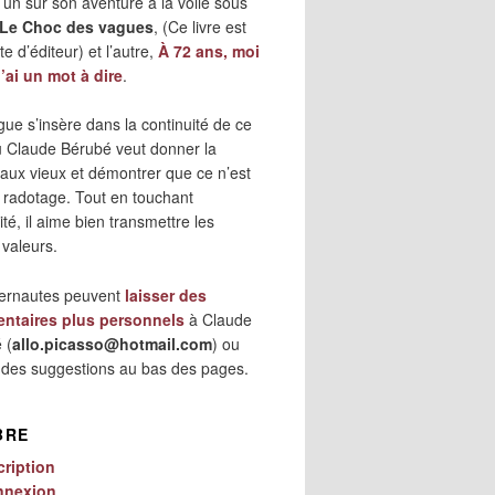
 l’un sur son aventure à la voile sous
Le Choc des vagues
, (Ce livre est
e d’éditeur) et l’autre,
À 72 ans, moi
j’ai un mot à dire
.
gue s’insère dans la continuité de ce
où Claude Bérubé veut donner la
 aux vieux et démontrer que ce n’est
 radotage. Tout en touchant
lité, il aime bien transmettre les
 valeurs.
ternautes peuvent
laisser des
ntaires plus personnels
à Claude
 (
allo.picasso@hotmail.com
) ou
r des suggestions au bas des pages.
BRE
cription
nnexion