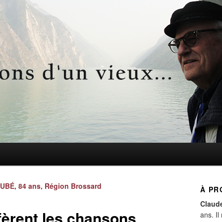
d'un vieux…
Navigation
UBÉ, 84 ans, Région Brossard
À PR
des
Claud
articles
fèrent les chansons
ans. Il