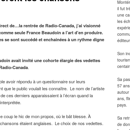
Montér
il fut
une ca
les éch
irect de…la rentrée de Radio-Canada, j’ai visionné
expéri
comme seule France Beaudoin a l’art d’en produire.
commun
es se sont succédé et enchainées à un rythme digne
éditeur
Son in
touris
doin avait invité une cohorte élargie des vedettes
centai
 Radio-Canada
.
Sa pass
le avoir répondu à un questionnaire sur leurs
57 ans 
t que le public voulait les connaître. Le nom de l’artiste
autour
s de ces derniers apparaissaient à l’écran quand la
ans, fl
 interprétée.
pays.
e coup le hic de mon propos, où le bât blesse. À
Sa retr
es chansons étaient anglaises. Le choix de nos vedettes.
de don