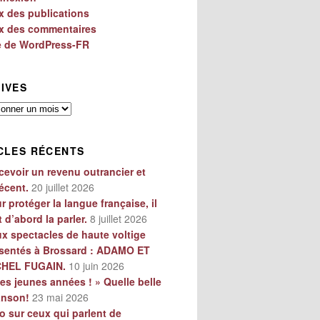
x des publications
x des commentaires
e de WordPress-FR
IVES
es
CLES RÉCENTS
cevoir un revenu outrancier et
écent.
20 juillet 2026
r protéger la langue française, il
t d’abord la parler.
8 juillet 2026
x spectacles de haute voltige
sentés à Brossard : ADAMO ET
CHEL FUGAIN.
10 juin 2026
es jeunes années ! » Quelle belle
anson!
23 mai 2026
o sur ceux qui parlent de