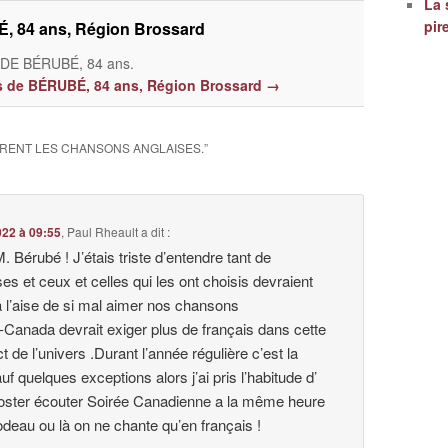
La 
pir
, 84 ans, Région Brossard
E BÉRUBÉ, 84 ans.
les de BÉRUBÉ, 84 ans, Région Brossard
→
ÈRENT LES CHANSONS ANGLAISES.
”
22 à 09:55
,
Paul Rheault
a dit :
M. Bérubé ! J’étais triste d’entendre tant de
s et ceux et celles qui les ont choisis devraient
à l’aise de si mal aimer nos chansons
-Canada devrait exiger plus de français dans cette
t de l’univers .Durant l’année régulière c’est la
f quelques exceptions alors j’ai pris l’habitude d’
 poster écouter Soirée Canadienne a la même heure
odeau ou là on ne chante qu’en français !