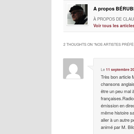
A propos BÉRUBÉ
À PROPOS DE CLAUD
Voir tous les artic
2 THOUGHTS ON “
NOS ARTISTES PRÉF
Le
11 septembre 20
Très bon article 
chansons anglaise
être un peu mal 
françaises.Radio
émission en direc
même histoire sau
aller à un autre
animé par M. Bil