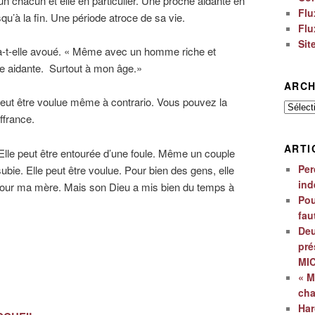
un chacun et elle en particulier. Une proche aidante en
Flu
qu’à la fin. Une période atroce de sa vie.
Flu
Sit
’a-t-elle avoué. « Même avec un homme riche et
ne aidante. Surtout à mon âge.»
ARCH
 peut être voulue même à contrario. Vous pouvez la
Archiv
ffrance.
ARTI
Elle peut être entourée d’une foule. Même un couple
Per
 subie. Elle peut être voulue. Pour bien des gens, elle
ind
our ma mère. Mais son Dieu a mis bien du temps à
Pou
fau
Deu
pré
MI
« M
ch
Har