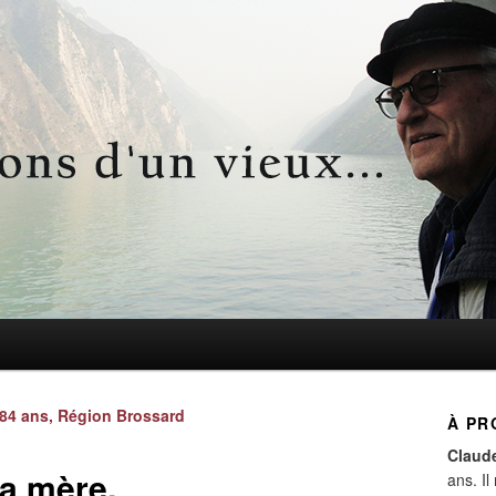
d'un vieux…
Navigation
84 ans, Région Brossard
À PR
des
Claud
articles
ma mère.
ans. Il