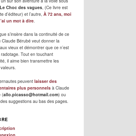
 l’un sur son aventure à la voile sous
Le Choc des vagues
, (Ce livre est
e d’éditeur) et l’autre,
À 72 ans, moi
j’ai un mot à dire
.
gue s’insère dans la continuité de ce
où Claude Bérubé veut donner la
 aux vieux et démontrer que ce n’est
 radotage. Tout en touchant
lité, il aime bien transmettre les
 valeurs.
ternautes peuvent
laisser des
ntaires plus personnels
à Claude
 (
allo.picasso@hotmail.com
) ou
r des suggestions au bas des pages.
BRE
cription
nnexion