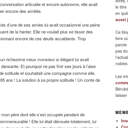
livres,
 conversation articulée et encore autonome, elle avait
le titre
uer encore des amitiés.
en quêt
aussi 
ès d’une de ses amies lui avait occasionné une peine
nuent de la hanter. Elle ne voulait plus se tisser des
Ce blo
casionnant encore de ces deuils accablants. Trop
livre 
parole
pas du
l’actua
un richissime vieux monsieur si élégant lui avait
nobles
dansante. Et pourquoi ne pas finir ses jours à l’aise
it de solitude et souhaitait une compagne comme elle.
Les in
85 ans ! La solution à sa propre solitude ! Un conte de
comme
Bérubé
laisse
MEM
e mon père dont elle s’est occupée pendant de
Ins
ensurable ! Elle lui était dévouée totalement, lui
Co