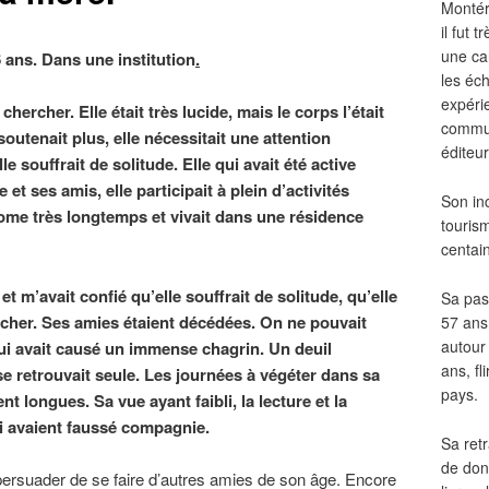
Montér
il fut
une ca
 ans. Dans une institution
.
les éch
expéri
chercher. Elle était très lucide, mais le corps l’était
commun
outenait plus, elle nécessitait une attention
éditeur
souffrait de solitude. Elle qui avait été active
e et ses amis, elle participait à plein d’activités
Son in
ome très longtemps et vivait dans une résidence
touris
centai
et m’avait confié qu’elle souffrait de solitude, qu’elle
Sa pass
rcher. Ses amies étaient décédées. On ne pouvait
57 ans 
autour
i avait causé un immense chagrin. Un deuil
ans, fl
 se retrouvait seule. Les journées à végéter dans sa
pays.
t longues. Sa vue ayant faibli, la lecture et la
ui avaient faussé compagnie.
Sa retr
de don
persuader de se faire d’autres amies de son âge. Encore