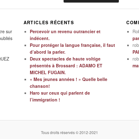
ARTICLES RÉCENTS
COM
tre sur
Percevoir un revenu outrancier et
Ro
publiés
indécent.
par
Pour protéger la langue française, il faut
rob
d’abord la parler.
PA
IQUEZ
Deux spectacles de haute voltige
rob
présentés à Brossard : ADAMO ET
mal
MICHEL FUGAIN.
« Mes jeunes années ! » Quelle belle
chanson!
Haro sur ceux qui parlent de
l’immigration !
Tous droits réservés © 2012-2021