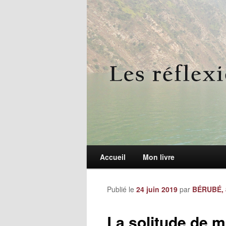
Le blogue des aînés de 65 ans et +
Les réflexions 
Menu principal
Accueil
Aller au contenu principal
Aller au contenu secondaire
Mon livre
Publié le
24 juin 2019
par
BÉRUBÉ, 
La solitude de 