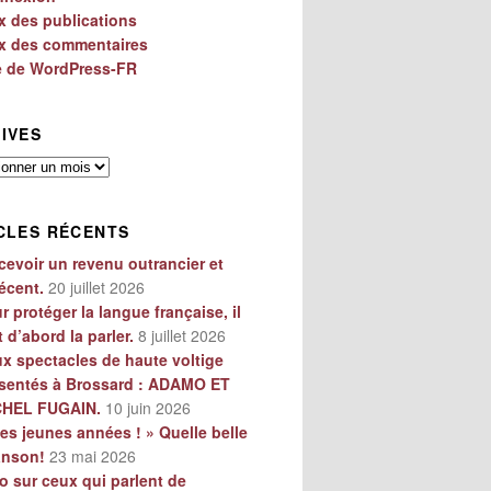
x des publications
x des commentaires
e de WordPress-FR
IVES
es
CLES RÉCENTS
cevoir un revenu outrancier et
écent.
20 juillet 2026
r protéger la langue française, il
t d’abord la parler.
8 juillet 2026
x spectacles de haute voltige
sentés à Brossard : ADAMO ET
CHEL FUGAIN.
10 juin 2026
es jeunes années ! » Quelle belle
anson!
23 mai 2026
o sur ceux qui parlent de