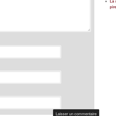
La 
pir