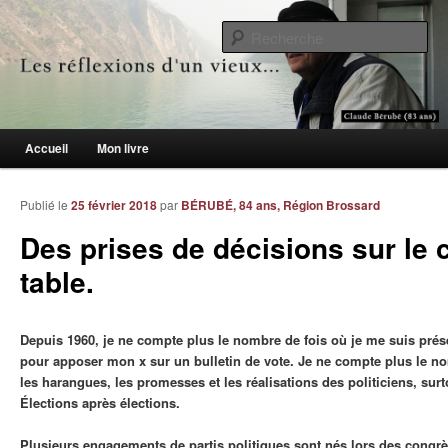
Le blogue des aînés de 65 ans et +
Re
Les réflexions d'un vieux…
Menu principal
Accueil
Mon livre
Aller au contenu principal
Aller au contenu secondaire
Publié le
25 février 2018
par
BÉRUBÉ, 84 ans, Région Brossard
Des prises de décisions sur le c
table.
Depuis 1960, je ne compte plus le nombre de fois où je me suis prése
pour apposer mon x sur un bulletin de vote. Je ne compte plus le no
les harangues, les promesses et les réalisations des politiciens, surt
Élections après élections.
Plusieurs engagements de partis politiques sont nés lors des congrè